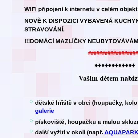
WIFI připojení k internetu v celém objek
NOVĚ K DISPOZICI VYBAVENÁ KUCHY
STRAVOVÁNÍ.
!!!DOMÁCÍ MAZLÍČKY NEUBYTOVÁVÁME
##################
♦♦♦♦♦♦♦♦♦♦♦♦
Vašim dětem nabíz
dětské hřiště v obci (houpačky, kol
galerie
pískoviště, houpačku a malou sklu
další vyžití v okolí (např.
AQUAPAR