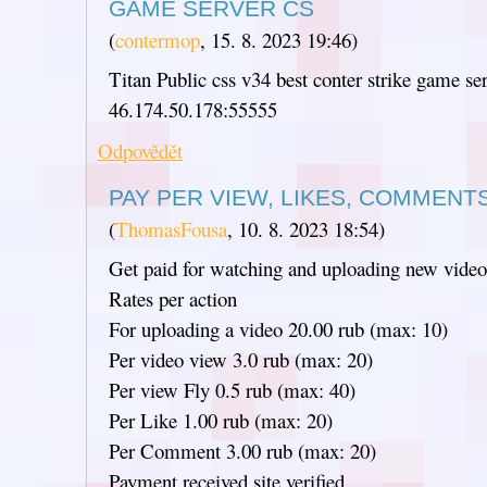
GAME SERVER CS
(
contermop
,
15. 8. 2023
19:46
)
Titan Public css v34 best conter strike game se
46.174.50.178:55555
Odpovědět
PAY PER VIEW, LIKES, COMMENTS
(
ThomasFousa
,
10. 8. 2023
18:54
)
Get paid for watching and uploading new video
Rates per action
For uploading a video 20.00 rub (max: 10)
Per video view 3.0 rub (max: 20)
Per view Fly 0.5 rub (max: 40)
Per Like 1.00 rub (max: 20)
Per Comment 3.00 rub (max: 20)
Payment received site verified