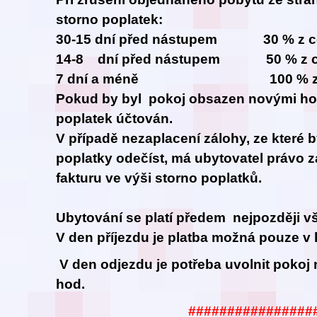
storno poplatek:
30-15 dní před nástupem 30 % z ce
14-8 dní před nástupem 50 % z ce
7 dní a méně 100 % z cel
Pokud by byl pokoj obsazen novými hos
poplatek účtován.
V případě nezaplacení zálohy, ze které 
poplatky odečíst, má ubytovatel právo z
fakturu ve výši storno poplatků.
Ubytování se platí předem nejpozději vš
V den příjezdu je platba možná pouze v 
V den odjezdu je potřeba uvolnit pokoj 
hod.
################