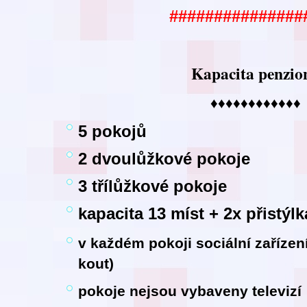
###############
Kapacita penzio
♦♦♦♦♦♦♦♦♦♦♦♦
5 pokojů
2 dvoulůžkové pokoje
3 třílůžkové pokoje
kapacita 13 míst + 2x přistýlk
v každém pokoji sociální zaříze
kout)
pokoje nejsou vybaveny televizí