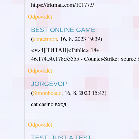
https://trkmad.com/101773/
Odpovědět
BEST ONLINE GAME
(
contermop
,
16. 8. 2023
19:39
)
<v>4]|ТИТАН|<Public> 18+
46.174.50.178:55555 - Counter-Strike: Source b
Odpovědět
JORGEVOP
(
Simonboado
,
16. 8. 2023
15:43
)
cat casino вход
Odpovědět
TEST, JUST A TEST