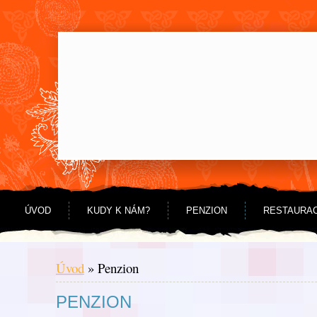
Jdi na obsah
Jdi na menu
ÚVOD
KUDY K NÁM?
PENZION
RESTAURA
Úvod
»
Penzion
PENZION