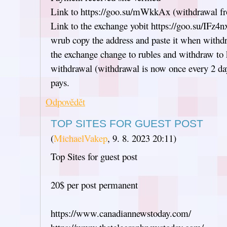
Link to https://goo.su/mWkkAx (withdrawal fr
Link to the exchange yobit https://goo.su/IFz4nx
wrub copy the address and paste it when withdr
the exchange change to rubles and withdraw to
withdrawal (withdrawal is now once every 2 days
pays.
Odpovědět
TOP SITES FOR GUEST POST
(
MichaelVakep
,
9. 8. 2023
20:11
)
Top Sites for guest post
20$ per post permanent
https://www.canadiannewstoday.com/