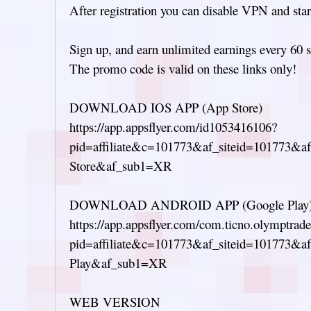
After registration you can disable VPN and start
Sign up, and earn unlimited earnings every 60 
The promo code is valid on these links only!
DOWNLOAD IOS APP (App Store)
https://app.appsflyer.com/id1053416106?
pid=affiliate&c=101773&af_siteid=101773&a
Store&af_sub1=XR
DOWNLOAD ANDROID APP (Google Play
https://app.appsflyer.com/com.ticno.olymptrad
pid=affiliate&c=101773&af_siteid=101773&a
Play&af_sub1=XR
WEB VERSION