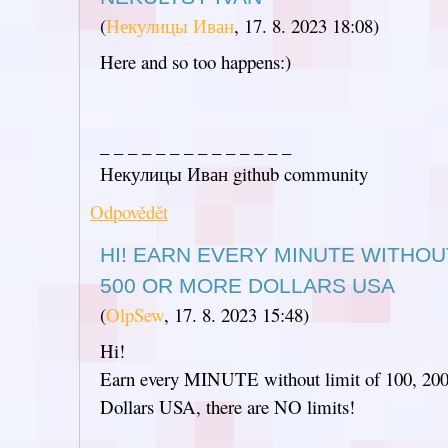
(
Некулицы Иван
,
17. 8. 2023
18:08
)
Here and so too happens:)
_ _ _ _ _ _ _ _ _ _ _ _ _ _
Некулицы Иван github community
Odpovědět
HI! EARN EVERY MINUTE WITHOUT 
500 OR MORE DOLLARS USA
(
OlpSew
,
17. 8. 2023
15:48
)
Hi!
Earn every MINUTE without limit of 100, 200
Dollars USA, there are NO limits!