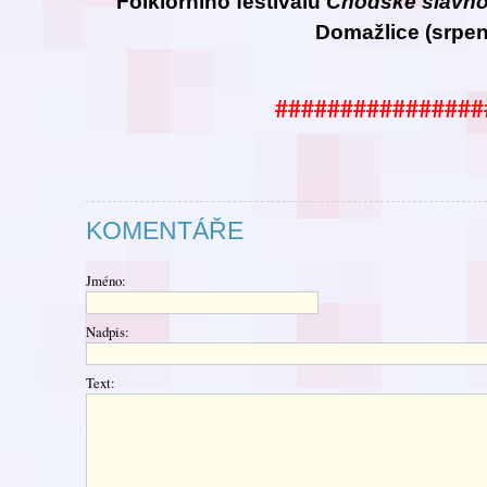
Folklorního festivalu
Chodské
slavno
Domažlice (srpen
################
KOMENTÁŘE
Jméno:
Nadpis:
Text: