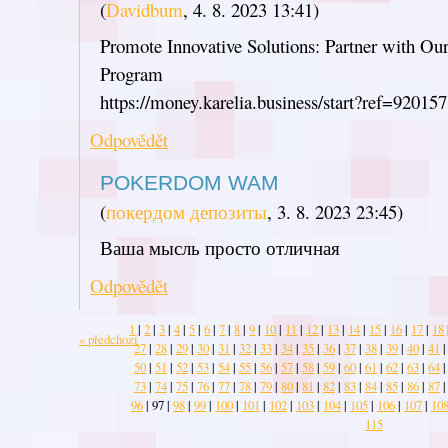
(
Davidbum
,
4. 8. 2023
13:41
)
Promote Innovative Solutions: Partner with Our
Program
https://money.karelia.business/start?ref=920157
Odpovědět
POKERDOM WAM
(
покердом депозиты
,
3. 8. 2023
23:45
)
Ваша мысль просто отличная
Odpovědět
1
|
2
|
3
|
4
|
5
|
6
|
7
|
8
|
9
|
10
|
11
|
12
|
13
|
14
|
15
|
16
|
17
|
18
« předchozí
27
|
28
|
29
|
30
|
31
|
32
|
33
|
34
|
35
|
36
|
37
|
38
|
39
|
40
|
41
|
50
|
51
|
52
|
53
|
54
|
55
|
56
|
57
|
58
|
59
|
60
|
61
|
62
|
63
|
64
|
73
|
74
|
75
|
76
|
77
|
78
|
79
|
80
|
81
|
82
|
83
|
84
|
85
|
86
|
87
|
96
|
97
|
98
|
99
|
100
|
101
|
102
|
103
|
104
|
105
|
106
|
107
|
10
115