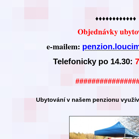
♦♦♦♦♦♦♦♦♦♦♦♦
Objednávky ubyto
e-mailem:
penzion.louc
Telefonicky po 14.30:
###############
Ubytování v našem
penzionu využíva