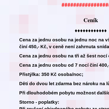
################
Ceník
♦♦♦♦♦♦♦♦♦♦♦♦
Cena za jednu osobu na jednu noc na v
činí 450,- Kč, v ceně není zahrnuta sníd
Cena za jednu osobu na tři až šest nocí č
Cena za jednu osobu od 7 nocí činí 400,
Přistýlka: 350 Kč osoba/noc;
Děti do dvou let zdarma bez nároku na l
Při dlouhodobém pobytu možnost dalšíc
Storno - poplatky:
Při zrušení objednaného pobytu ze stran