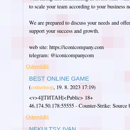
to scale your team according to your business n
We are prepared to discuss your needs and offer 
support your success and growth.
web site: https://iconicompany.com
telegram: @iconicompanycom
Odpovědět
BEST ONLINE GAME
(
contermop
,
19. 8. 2023
17:19
)
<v>4]|ТИТАН|<Public> 18+
46.174.50.178:55555 - Counter-Strike: Source b
Odpovědět
NEKULTSY IVAN