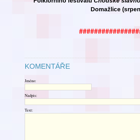
Folklorního festivalu
Chodské
slavno
Domažlice (srpen
################
KOMENTÁŘE
Jméno:
Nadpis:
Text: