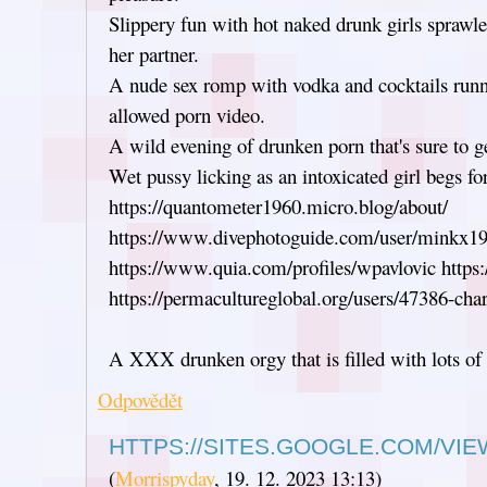
Slippery fun with hot naked drunk girls sprawl
her partner.
A nude sex romp with vodka and cocktails runn
allowed porn video.
A wild evening of drunken porn that's sure to 
Wet pussy licking as an intoxicated girl begs for
https://quantometer1960.micro.blog/about/
https://www.divephotoguide.com/user/minkx1
https://www.quia.com/profiles/wpavlovic https:
https://permacultureglobal.org/users/47386-cha
A XXX drunken orgy that is filled with lots of
Odpovědět
HTTPS://SITES.GOOGLE.COM/VI
(
Morrispyday
,
19. 12. 2023
13:13
)