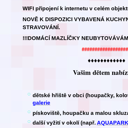
WIFI připojení k internetu v celém objek
NOVĚ K DISPOZICI VYBAVENÁ KUCHY
STRAVOVÁNÍ.
!!!DOMÁCÍ MAZLÍČKY NEUBYTOVÁVÁME
##################
♦♦♦♦♦♦♦♦♦♦♦♦
Vašim dětem nabíz
dětské hřiště v obci (houpačky, kol
galerie
pískoviště, houpačku a malou sklu
další vyžití v okolí (např.
AQUAPAR