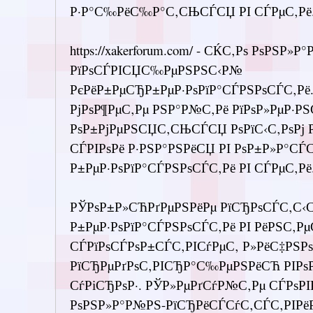
Р·Р°С‰РёС‰Р°С‚СЊСЃСЏ РІ СЃРµС‚Рё
https://xakerforum.com/ - СЌС‚Рѕ РѕРЅ
РїРѕСЃРІСЏС‰РµРЅРЅС‹Р№
РєРёР±РµСЂР±РµР·РѕРїР°СЃРЅРѕСЃС‚Рё
РјРѕР¶РµС‚Рµ РЅР°Р№С‚Рё РїРѕР»РµР·РЅ
РѕР±РјРµРЅСЏС‚СЊСЃСЏ РѕРїС‹С‚РѕРј 
СЃРІРѕРё Р·РЅР°РЅРёСЏ РІ РѕР±Р»Р°СЃС
Р±РµР·РѕРїР°СЃРЅРѕСЃС‚Рё РІ СЃРµС‚Рё
РЎРѕР±Р»СЋРґРµРЅРёРµ РїСЂРѕСЃС‚С‹
Р±РµР·РѕРїР°СЃРЅРѕСЃС‚Рё РІ РёРЅС‚Р
СЃРїРѕСЃРѕР±СЃС‚РІСѓРµС‚ Р»РёС‡РЅР
РїСЂРµРґРѕС‚РІСЂР°С‰РµРЅРёСЋ РІРѕ
СѓРіСЂРѕР·. РЎР»РµРґСѓР№С‚Рµ СЃРѕРІР
РѕРЅР»Р°Р№РЅ-РїСЂРёСЃСѓС‚СЃС‚РІРёР