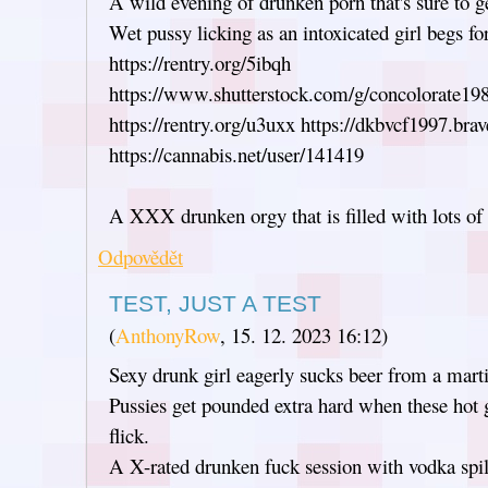
A wild evening of drunken porn that's sure to 
Wet pussy licking as an intoxicated girl begs for
https://rentry.org/5ibqh
https://www.shutterstock.com/g/concolorate19
https://rentry.org/u3uxx https://dkbvcf1997.bra
https://cannabis.net/user/141419
A XXX drunken orgy that is filled with lots of
Odpovědět
TEST, JUST A TEST
(
AnthonyRow
,
15. 12. 2023
16:12
)
Sexy drunk girl eagerly sucks beer from a martin
Pussies get pounded extra hard when these hot g
flick.
A X-rated drunken fuck session with vodka spill