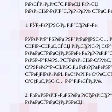
РїРѕСЃР»РµРґСЃС‚РІРёСЏ РґР»СЏ
РїРѕР»СЊР·РѕРІР°С‚РµР»РµР№ СЃРµС‚Рё
1. РЎР»РѕР¶РЅС‹Рµ РїР°СЂРѕР»Рё:
РЎРѕР·РґР°РЅРёРµ РЅР°РґРµР¶РЅС‹С… 
СЏРІР»СЏРµС‚СЃСЏ РїРµСЂРІС‹Рј С€Р°Р
РѕР±РµСЃРїРµС‡РµРЅРёРё Р±РµР·РѕРїР°
РѕРЅР»Р°Р№РЅ. РСЃРїРѕР»СЊР·СѓР№С‚
СѓРЅРёРєР°Р»СЊРЅС‹Рµ РєРѕРјР±РёРЅР
СЃРёРјРІРѕР»РѕРІ, Р±СѓРєРІ Рё С†РёС„
СѓС‡РµС‚РЅС‹С… Р·Р°РїРёСЃРµР№.
2. РћР±РЅРѕРІР»РµРЅРёРµ РїСЂРѕРіСЂР°
РѕР±РµСЃРїРµС‡РµРЅРёСЏ: