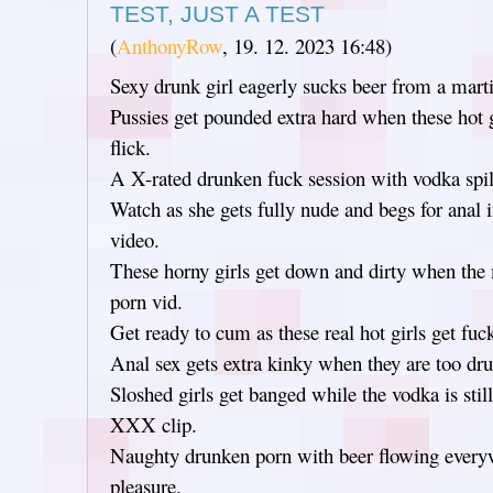
TEST, JUST A TEST
(
AnthonyRow
,
19. 12. 2023
16:48
)
Sexy drunk girl eagerly sucks beer from a martin
Pussies get pounded extra hard when these hot g
flick.
A X-rated drunken fuck session with vodka spill
Watch as she gets fully nude and begs for anal 
video.
These horny girls get down and dirty when the 
porn vid.
Get ready to cum as these real hot girls get fuc
Anal sex gets extra kinky when they are too dru
Sloshed girls get banged while the vodka is still
XXX clip.
Naughty drunken porn with beer flowing every
pleasure.