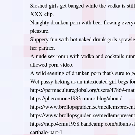
Sloshed girls get banged while the vodka is still
XXX clip.
Naughty drunken porn with beer flowing every
pleasure.
Slippery fun with hot naked drunk girls sprawl
her partner.
A nude sex romp with vodka and cocktails runn
allowed porn video.
A wild evening of drunken porn that's sure to 
Wet pussy licking as an intoxicated girl begs for
https://permacultureglobal.org/users/47869-ma
https://pheromone1983.micro.blog/about/
https://www.brollopsguiden.se/medlemspresent
https://www.brollopsguiden.se/medlemspresent
https://nupo4emu1958.bandcamp.com/album/sky
carthalo-part-1