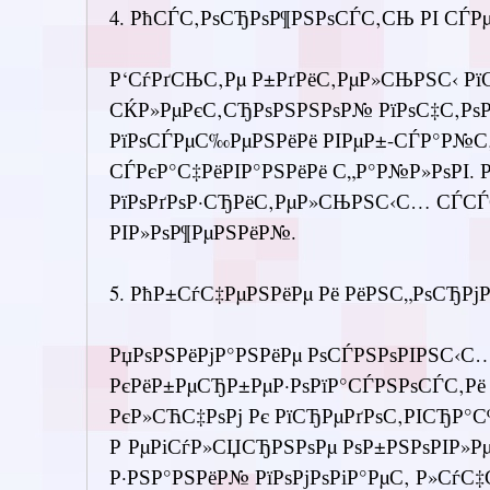
4. РћСЃС‚РѕСЂРѕР¶РЅРѕСЃС‚СЊ РІ СЃРµ
Р‘СѓРґСЊС‚Рµ Р±РґРёС‚РµР»СЊРЅС‹ Рї
СЌР»РµРєС‚СЂРѕРЅРЅРѕР№ РїРѕС‡С‚Рѕ
РїРѕСЃРµС‰РµРЅРёРё РІРµР±-СЃР°Р№С‚
СЃРєР°С‡РёРІР°РЅРёРё С„Р°Р№Р»РѕРІ. Р
РїРѕРґРѕР·СЂРёС‚РµР»СЊРЅС‹С… СЃСЃС
РІР»РѕР¶РµРЅРёР№.
5. РћР±СѓС‡РµРЅРёРµ Рё РёРЅС„РѕСЂРј
РџРѕРЅРёРјР°РЅРёРµ РѕСЃРЅРѕРІРЅС‹С…
РєРёР±РµСЂР±РµР·РѕРїР°СЃРЅРѕСЃС‚Р
РєР»СЋС‡РѕРј Рє РїСЂРµРґРѕС‚РІСЂР°
Р РµРіСѓР»СЏСЂРЅРѕРµ РѕР±РЅРѕРІР»Р
Р·РЅР°РЅРёР№ РїРѕРјРѕРіР°РµС‚ Р»СѓС‡