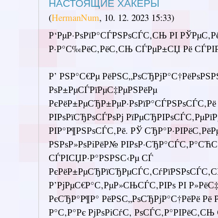
НАСТОЯЩИЕ ХАКЕРЫ
(
HermanNum
,
10. 12. 2023
15:33
)
Р‘РµР·РѕРїР°СЃРЅРѕСЃС‚СЊ РІ РЎРµС‚Рё
Р·Р°С‰РёС‚РёС‚СЊ СЃРµР±СЏ Рё СЃРІР
Р’ РЅР°С€Рµ РёРЅС„РѕСЂРјР°С†РёРѕРЅР
РѕР±РµСЃРїРµС‡РµРЅРёРµ
РєРёР±РµСЂР±РµР·РѕРїР°СЃРЅРѕСЃС‚Рё
РІРѕРїСЂРѕСЃРѕРј РїРµСЂРІРѕСЃС‚РµР
РІР°Р¶РЅРѕСЃС‚Рё. РЎ СЂР°Р·РІРёС‚Рё
РЅРѕР»РѕРіРёР№ РІРѕР·СЂР°СЃС‚Р°СЋС‚
СЃРІСЏР·Р°РЅРЅС‹Рµ СЃ
РєРёР±РµСЂРїСЂРµСЃС‚СѓРїРЅРѕСЃС‚
Р’РјРµС€Р°С‚РµР»СЊСЃС‚РІРѕ РІ Р»РёС‡
РєСЂР°Р¶Р° РёРЅС„РѕСЂРјР°С†РёРё Рё Р
Р°С‚Р°Рє РјРѕРіСѓС‚ РѕСЃС‚Р°РІРёС‚С