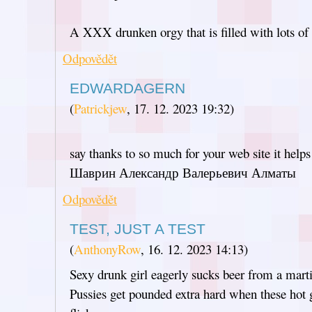
A XXX drunken orgy that is filled with lots of
Odpovědět
EDWARDAGERN
(
Patrickjew
,
17. 12. 2023
19:32
)
say thanks to so much for your web site it helps 
Шаврин Александр Валерьевич Алматы
Odpovědět
TEST, JUST A TEST
(
AnthonyRow
,
16. 12. 2023
14:13
)
Sexy drunk girl eagerly sucks beer from a martin
Pussies get pounded extra hard when these hot g