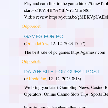
Play and earn link to the game https://t.me/T
start=75KVFHPYeYtfPvY3MnvN8F
Video review https://youtu.be/gMEKVpUAEo
Odpovědět
GAMES FOR PC
(
OrlandoCow
,
12. 12. 2023
17:57
)
The best sale of pc games https://gamesv.com
Odpovědět
DA 70+ SITE FOR GUEST POST
(
AlfredoFug
,
12. 12. 2023
0:18
)
We bring you latest Gambling News, Casino B
Operators, Online Casino Slots Tips, Sports Be
https://www.jackpotbetonline.com/