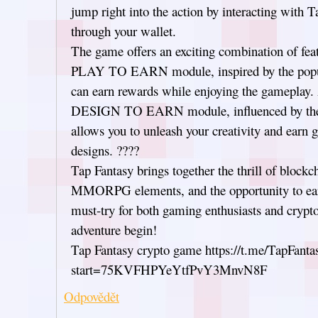
jump right into the action by interacting with 
through your wallet.
The game offers an exciting combination of featu
PLAY TO EARN module, inspired by the pop
can earn rewards while enjoying the gameplay. 
DESIGN TO EARN module, influenced by the 
allows you to unleash your creativity and earn
designs. ????
Tap Fantasy brings together the thrill of block
MMORPG elements, and the opportunity to ear
must-try for both gaming enthusiasts and crypto 
adventure begin!
Tap Fantasy crypto game https://t.me/TapFan
start=75KVFHPYeYtfPvY3MnvN8F
Odpovědět