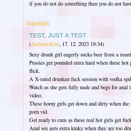
if you do not do something then you do not h
Odpovědět
TEST, JUST A TEST
(
AnthonyRow
,
17. 12. 2023
19:34
)
Sexy drunk girl eagerly sucks beer from a martin
Pussies get pounded extra hard when these hot g
flick.
A X-rated drunken fuck session with vodka spill
Watch as she gets fully nude and begs for anal 
video.
These horny girls get down and dirty when the 
porn vid.
Get ready to cum as these real hot girls get fuc
Anal sex gets extra kinky when they are too dru