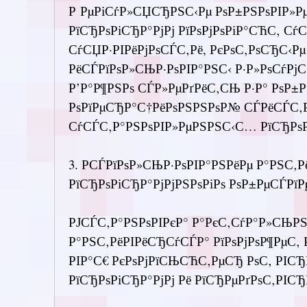
Р РµРіСѓР»СЏСЂРЅС‹Рµ РѕР±РЅРѕРІР»Р
РїСЂРѕРіСЂР°РјРј РїРѕРјРѕРіР°СЋС‚ 
СѓСЏР·РІРёРјРѕСЃС‚Рё, РєРѕС‚РѕСЂС‹Рµ
РёСЃРїРѕР»СЊР·РѕРІР°РЅС‹ Р·Р»РѕСѓРјС
Р’Р°Р¶РЅРѕ СЃР»РµРґРёС‚СЊ Р·Р° РѕР±
РѕРїРµСЂР°С†РёРѕРЅРЅРѕР№ СЃРёСЃС‚Р
СѓСЃС‚Р°РЅРѕРІР»РµРЅРЅС‹С… РїСЂРѕР
3. РСЃРїРѕР»СЊР·РѕРІР°РЅРёРµ Р°РЅС‚
РїСЂРѕРіСЂР°РјРјРЅРѕРіРѕ РѕР±РµСЃРї
РЈСЃС‚Р°РЅРѕРІРєР° Р°РєС‚СѓР°Р»СЊРЅ
Р°РЅС‚РёРІРёСЂСѓСЃР° РїРѕРјРѕР¶РµС‚
РІР°С€ РєРѕРјРїСЊСЋС‚РµСЂ РѕС‚ РІС
РїСЂРѕРіСЂР°РјРј Рё РїСЂРµРґРѕС‚РІСЂ