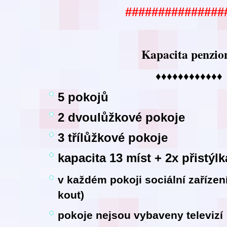
###############
Kapacita penzio
♦♦♦♦♦♦♦♦♦♦♦♦
5 pokojů
2 dvoulůžkové pokoje
3 třílůžkové pokoje
kapacita 13 míst + 2x přistýlk
v každém pokoji sociální zaříze
kout)
pokoje nejsou vybaveny televizí