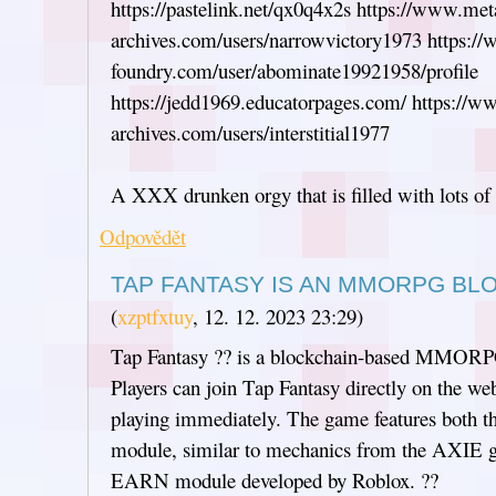
https://pastelink.net/qx0q4x2s https://www.met
archives.com/users/narrowvictory1973 https://
foundry.com/user/abominate19921958/profile
https://jedd1969.educatorpages.com/ https://w
archives.com/users/interstitial1977
A XXX drunken orgy that is filled with lots of
Odpovědět
TAP FANTASY IS AN MMORPG BL
(
xzptfxtuy
,
12. 12. 2023
23:29
)
Tap Fantasy ?? is a blockchain-based MMOR
Players can join Tap Fantasy directly on the web
playing immediately. The game features bo
module, similar to mechanics from the AXI
EARN module developed by Roblox. ??