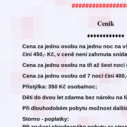
################
Ceník
♦♦♦♦♦♦♦♦♦♦♦♦
Cena za jednu osobu na jednu noc na v
činí 450,- Kč, v ceně není zahrnuta sníd
Cena za jednu osobu na tři až šest nocí č
Cena za jednu osobu od 7 nocí činí 400,
Přistýlka: 350 Kč osoba/noc;
Děti do dvou let zdarma bez nároku na l
Při dlouhodobém pobytu možnost dalšíc
Storno - poplatky:
Při zrušení objednaného pobytu ze stran