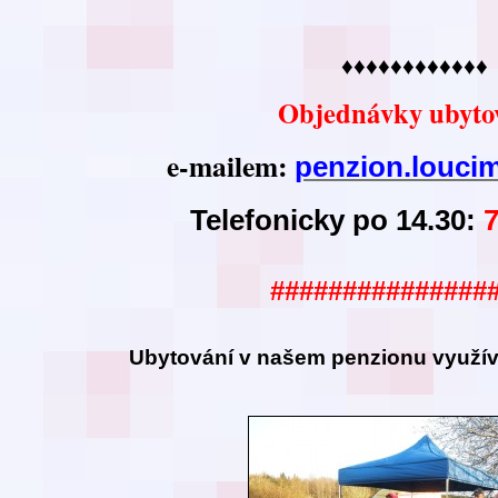
♦♦♦♦♦♦♦♦♦♦♦♦
Objednávky ubyto
e-mailem:
penzion.louc
Telefonicky po 14.30:
###############
Ubytování v našem
penzionu využíva