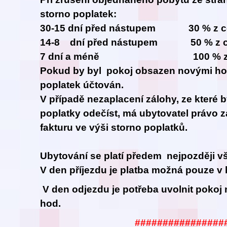
storno poplatek:
30-15 dní před nástupem 30 % z ce
14-8 dní před nástupem 50 % z ce
7 dní a méně 100 % z cel
Pokud by byl pokoj obsazen novými hos
poplatek účtován.
V případě nezaplacení zálohy, ze které 
poplatky odečíst, má ubytovatel právo z
fakturu ve výši storno poplatků.
Ubytování se platí předem nejpozději vš
V den příjezdu je platba možná pouze v 
V den odjezdu je potřeba uvolnit pokoj 
hod.
################