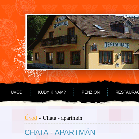
Jdi na obsah
Jdi na menu
ÚVOD
KUDY K NÁM?
PENZION
RESTAURA
Úvod
»
Chata - apartmán
CHATA - APARTMÁN