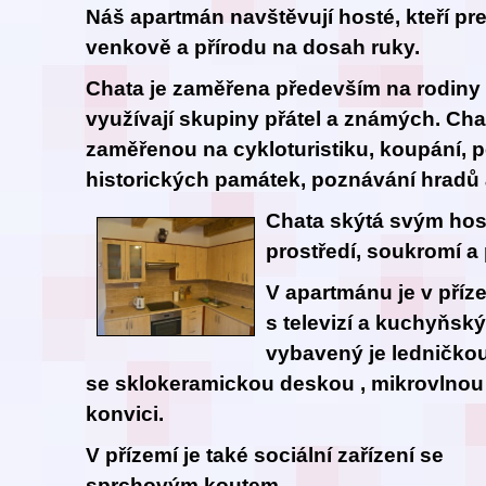
Náš apartmán navštěvují hosté, kteří pre
venkově a přírodu na dosah ruky.
Chata je zaměřena především na rodiny s 
využívají skupiny přátel a známých. Chat
zaměřenou na cykloturistiku, koupání, pě
historických památek, poznávání hradů
Chata skýtá svým host
prostředí, soukromí a 
V apartmánu je v příz
s televizí a kuchyňský 
vybavený je ledničko
se sklokeramickou deskou , mikrovlnou
konvici.
V přízemí je také sociální zařízení se
sprchovým koutem.