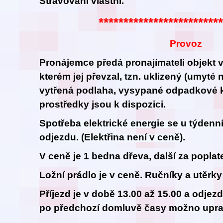
Stravování vlastní.
************************
Provoz
Pronájemce předá pronajímateli objekt 
kterém jej převzal, tzn. uklizený (umyté
vytřená podlaha, vysypané odpadkové 
prostředky jsou k dispozici.
Spotřeba elektrické energie se u týdenn
odjezdu. (Elektřina není v ceně).
V ceně je 1 bedna dřeva, další za popla
Ložní prádlo je v ceně. Ručníky a utěrky 
Příjezd je v době 13.00 až 15.00 a odjez
po předchozí domluvě časy možno uprav