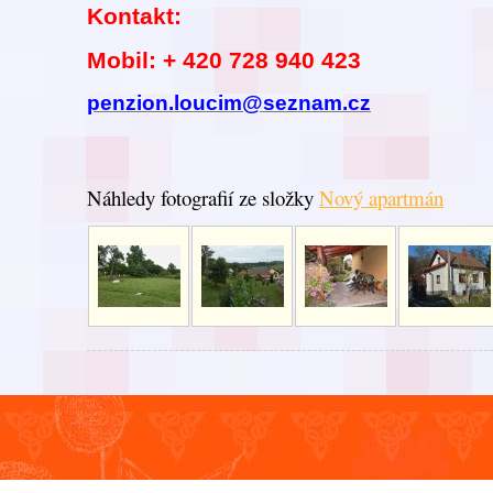
Kontakt:
Mobil: + 420 728 940 423
penzion.loucim@seznam.cz
Náhledy fotografií ze složky
Nový apartmán