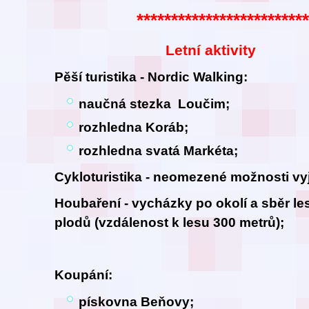
************************
Letní aktivity
Pěší turistika - Nordic Walking:
naučná stezka Loučim;
rozhledna Koráb;
rozhledna svatá Markéta;
Cykloturistika - neomezené možnosti vyj
Houbaření - vycházky po okolí a sběr le
plodů (vzdálenos
t k lesu
300 metrů);
Koupání:
pískovna Beňovy;