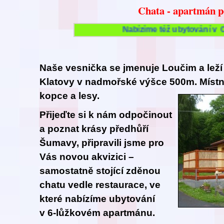
Chata - apartmán p
Nabízíme též ubytování v 
Naše vesnička se jmenuje Loučim a leží 
Klatovy v nadmořské výšce 500m. Místní 
kopce a lesy.
Přijeďte si k nám odpočinout
a poznat krásy předhůří
Šuma
vy, připravili jsme pro
Vás novou akvizici –
samostatně stojící zděnou
chatu
vedle restaurace, ve
které nabízíme ubytování
v 6-lůžkovém apartmánu.