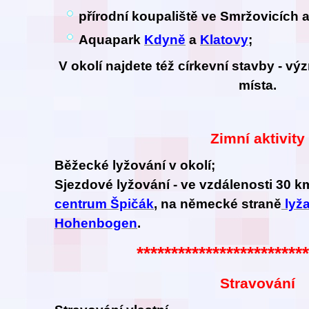
přírodní koupaliště ve Smržovicích 
Aquapark
Kdyně
a
Klatovy
;
V okolí najdete též církevní stavby - v
místa.
Zimní aktivity
Běžecké lyžování v okolí
;
Sjezdové lyžování - ve vzdálenosti 30 
centrum Špičák
, na německé straně
lyža
Hohenbogen
.
************************
Stravování