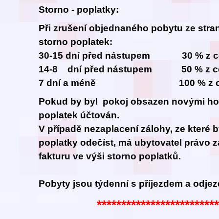
Storno - poplatky:
Při zrušení objednaného pobytu ze stran
storno poplatek:
30-15 dní před nástupem 30 % z ce
14-8 dní před nástupem 50 % z ce
7 dní a méně 100 % z celk
Pokud by byl pokoj obsazen novými hos
poplatek účtován.
V případě nezaplacení zálohy, ze které 
poplatky odečíst, má ubytovatel právo z
fakturu ve výši storno poplatků.
Pobyty jsou týdenní s příjezdem
a odje
************************