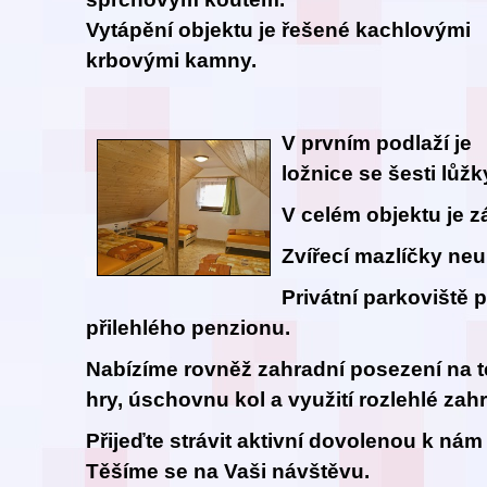
Vytápění objektu je řešené kachlovými
krbovými kamny.
V prvním podlaží je
ložnice se šesti lůžk
V celém objektu je z
Zvířecí mazlíčky ne
Privátní parkoviště 
přilehlého penzionu.
Nabízíme rovněž zahradní posezení na te
hry, úschovnu kol a využití rozlehlé zah
Přijeďte strávit aktivní dovolenou k ná
Těšíme se na Vaši návštěvu.