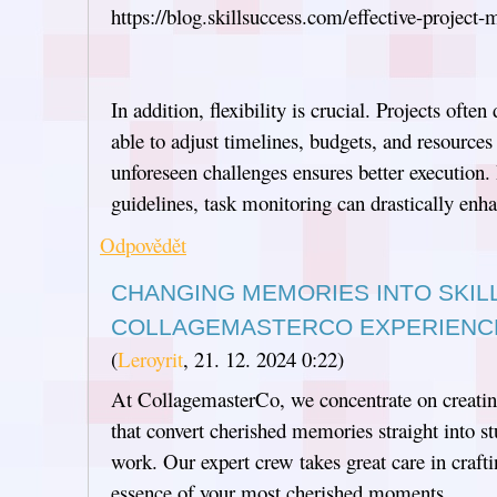
https://blog.skillsuccess.com/effective-project-
In addition, flexibility is crucial. Projects often
able to adjust timelines, budgets, and resources
unforeseen challenges ensures better execution.
guidelines, task monitoring can drastically en
Odpovědět
CHANGING MEMORIES INTO SKILL
COLLAGEMASTERCO EXPERIENC
(
Leroyrit
,
21. 12. 2024
0:22
)
At CollagemasterCo, we concentrate on creatin
that convert cherished memories straight into st
work. Our expert crew takes great care in crafti
essence of your most cherished moments.