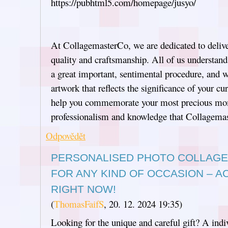
https://pubhtml5.com/homepage/jusyo/
At CollagemasterCo, we are dedicated to deliv
quality and craftsmanship. All of us understand
a great important, sentimental procedure, and w
artwork that reflects the significance of your cu
help you commemorate your most precious mo
professionalism and knowledge that Collagemas
Odpovědět
PERSONALISED PHOTO COLLAGE: 
FOR ANY KIND OF OCCASION – A
RIGHT NOW!
(
ThomasFaifS
,
20. 12. 2024
19:35
)
Looking for the unique and careful gift? A indi