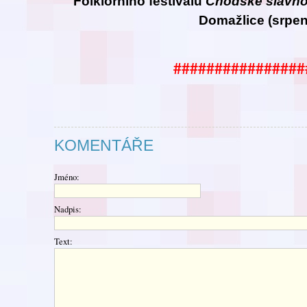
Folklorního festivalu
Chodské
slavno
Domažlice (srpen
################
KOMENTÁŘE
Jméno:
Nadpis:
Text: