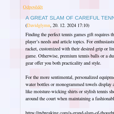
Odpovědět
A GREAT SLAM OF CAREFUL TENN
(
Davidglymn
,
20. 12. 2024
17:10
)
Finding the perfect tennis games gift requires 
player’s needs and article topics. For enthusiast
racket, customized with their desired grip or lin
game. Otherwise, premium tennis balls or a dur
gear offer you both practicality and style.
For the more sentimental, personalized equipme
water bottles or monogrammed towels display a
like moisture-wicking shirts or stylish tennis s
around the court when maintaining a fashionab
https://nybreaking.com/a-grand-slam-of-thought