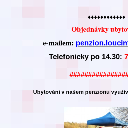
♦♦♦♦♦♦♦♦♦♦♦♦
Objednávky ubyto
e-mailem:
penzion.louc
Telefonicky po 14.30:
###############
Ubytování v našem
penzionu využíva