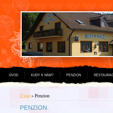
Jdi na obsah
Jdi na menu
ÚVOD
KUDY K NÁM?
PENZION
RESTAURA
Úvod
»
Penzion
PENZION