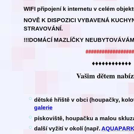
WIFI připojení k internetu v celém objek
NOVĚ K DISPOZICI VYBAVENÁ KUCHY
STRAVOVÁNÍ.
!!!DOMÁCÍ MAZLÍČKY NEUBYTOVÁVÁME
##################
♦♦♦♦♦♦♦♦♦♦♦♦
Vašim dětem nabíz
dětské hřiště v obci (houpačky, kol
galerie
pískoviště, houpačku a malou sklu
další vyžití v okolí (např.
AQUAPAR