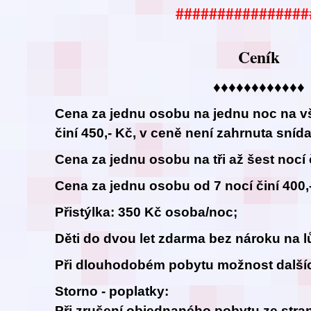
################
Ceník
♦♦♦♦♦♦♦♦♦♦♦♦
Cena za jednu osobu na jednu noc na v
činí 450,- Kč, v ceně není zahrnuta sníd
Cena za jednu osobu na tři až šest nocí č
Cena za jednu osobu od 7 nocí činí 400,
Přistýlka: 350 Kč osoba/noc;
Děti do dvou let zdarma bez nároku na l
Při dlouhodobém pobytu možnost dalšíc
Storno - poplatky:
Při zrušení objednaného pobytu ze stran