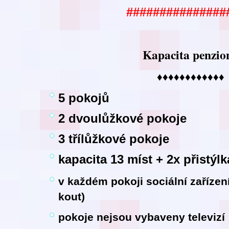
###############
Kapacita penzio
♦♦♦♦♦♦♦♦♦♦♦♦
5 pokojů
2 dvoulůžkové pokoje
3 třílůžkové pokoje
kapacita 13 míst + 2x přistýlk
v každém pokoji sociální zaříze
kout)
pokoje nejsou vybaveny televizí