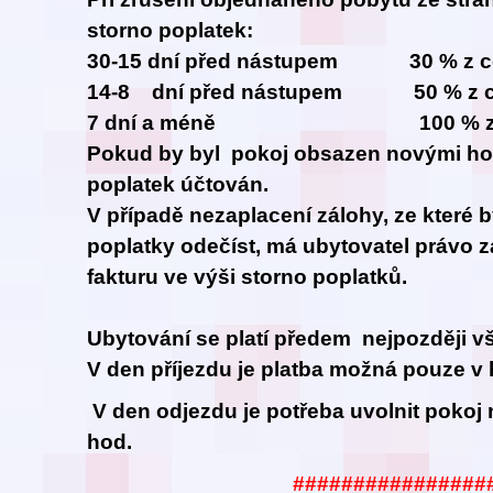
storno poplatek:
30-15 dní před nástupem 30 % z ce
14-8 dní před nástupem 50 % z ce
7 dní a méně 100 % z cel
Pokud by byl pokoj obsazen novými hos
poplatek účtován.
V případě nezaplacení zálohy, ze které 
poplatky odečíst, má ubytovatel právo z
fakturu ve výši storno poplatků.
Ubytování se platí předem nejpozději vš
V den příjezdu je platba možná pouze v 
V den odjezdu je potřeba uvolnit pokoj 
hod.
################