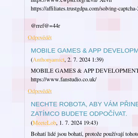
https://affiliates.trustgdpa.com/solving-captcha
@rref@=44r
Odpovědět
MOBILE GAMES & APP DEVELOP
(
Anthonyamict
,
2. 7. 2024
1:39
)
MOBILE GAMES & APP DEVELOPMEN
https://www.fanstudio.co.uk/
Odpovědět
NECHTE ROBOTA, ABY VÁM PŘINE
ZATÍMCO BUDETE ODPOČÍVAT.
(
MeeteLob
,
1. 7. 2024
19:43
)
Bohatí lidé jsou bohatí, protože používají tohot