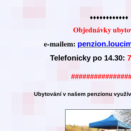
♦♦♦♦♦♦♦♦♦♦♦♦
Objednávky ubyto
e-mailem:
penzion.louc
Telefonicky po 14.30:
###############
Ubytování v našem
penzionu využíva