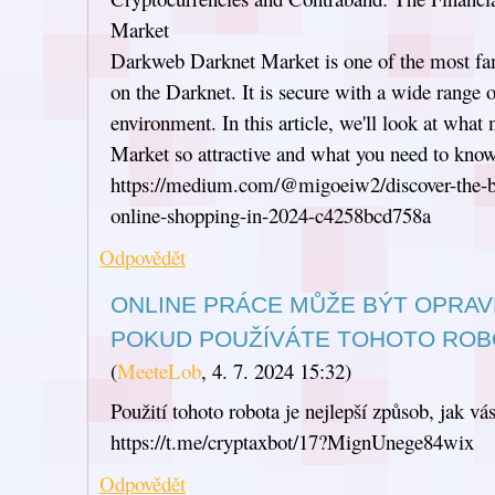
Market
Darkweb Darknet Market is one of the most f
on the Darknet. It is secure with a wide range 
environment. In this article, we'll look at wh
Market so attractive and what you need to know 
https://medium.com/@migoeiw2/discover-the-be
online-shopping-in-2024-c4258bcd758a
Odpovědět
ONLINE PRÁCE MŮŽE BÝT OPRAVD
POKUD POUŽÍVÁTE TOHOTO ROB
(
MeeteLob
,
4. 7. 2024
15:32
)
Použití tohoto robota je nejlepší způsob, jak vá
https://t.me/cryptaxbot/17?MignUnege84wix
Odpovědět