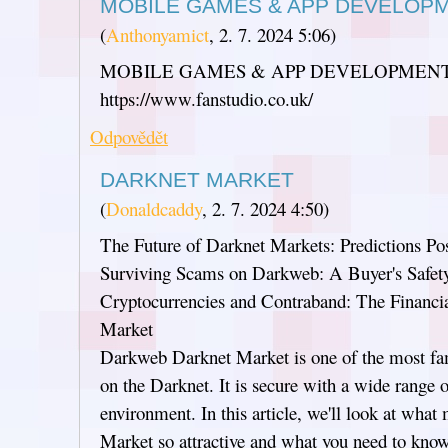
MOBILE GAMES & APP DEVELOP
(
Anthonyamict
,
2. 7. 2024
5:06
)
MOBILE GAMES & APP DEVELOPMEN
https://www.fanstudio.co.uk/
Odpovědět
DARKNET MARKET
(
Donaldcaddy
,
2. 7. 2024
4:50
)
The Future of Darknet Markets: Predictions P
Surviving Scams on Darkweb: A Buyer's Safet
Cryptocurrencies and Contraband: The Financ
Market
Darkweb Darknet Market is one of the most f
on the Darknet. It is secure with a wide range 
environment. In this article, we'll look at wh
Market so attractive and what you need to know 