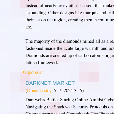
instead of nearly every other Lessen, that mak
astounding. Other designs like marquis and tril
their fat on the region, creating them seem muc
are.
The majority of the diamonds mined all as a re
fashioned inside the acute large warmth and po
Diamonds are created up of carbon atoms organ
lattice framework.
Odpovědět
DARKNET MARKET
(
Donaldcaddy
,
5. 7. 2024
3:15
)
Darkweb's Battle: Staying Online Amidst Cybe
Navigating the Shadows: Security Protocols o
Cryptocurrencies and Contraband: The Financ