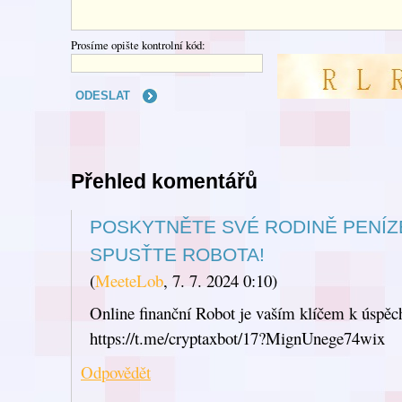
Prosíme opište kontrolní kód:
Přehled komentářů
POSKYTNĚTE SVÉ RODINĚ PENÍZ
SPUSŤTE ROBOTA!
(
MeeteLob
,
7. 7. 2024
0:10
)
Online finanční Robot je vaším klíčem k úspěc
https://t.me/cryptaxbot/17?MignUnege74wix
Odpovědět