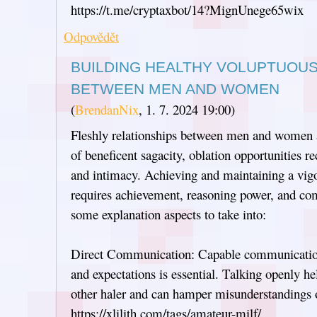
https://t.me/cryptaxbot/14?MignUnege65wix
Odpovědět
BUILDING HEALTHY VOLUPTUOUS
BETWEEN MEN AND WOMEN
(
BrendanNix
,
1. 7. 2024
19:00
)
Fleshly relationships between men and women a
of beneficent sagacity, oblation opportunities r
and intimacy. Achieving and maintaining a vigo
requires achievement, reasoning power, and co
some explanation aspects to take into:
Direct Communication: Capable communication 
and expectations is essential. Talking openly he
other haler and can hamper misunderstandings o
https://xlilith.com/tags/amateur-milf/