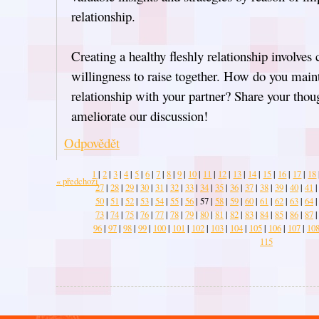
relationship.
Creating a healthy fleshly relationship involves 
willingness to raise together. How do you maint
relationship with your partner? Share your thou
ameliorate our discussion!
Odpovědět
1
|
2
|
3
|
4
|
5
|
6
|
7
|
8
|
9
|
10
|
11
|
12
|
13
|
14
|
15
|
16
|
17
|
18
« předchozí
27
|
28
|
29
|
30
|
31
|
32
|
33
|
34
|
35
|
36
|
37
|
38
|
39
|
40
|
41
|
50
|
51
|
52
|
53
|
54
|
55
|
56
|
57
|
58
|
59
|
60
|
61
|
62
|
63
|
64
|
73
|
74
|
75
|
76
|
77
|
78
|
79
|
80
|
81
|
82
|
83
|
84
|
85
|
86
|
87
|
96
|
97
|
98
|
99
|
100
|
101
|
102
|
103
|
104
|
105
|
106
|
107
|
10
115