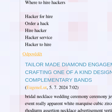
Where to hire hackers
Hacker for hire
Order a hack
Hire hacker
Hacker service
Hacker to hire
Odpovědět
TAILOR MADE DIAMOND ENGAGE
CRAFTING ONE OF A KIND DESIG
COMPLEMENTARY BANDS
(
EugeneLut
,
5. 7. 2024
7:02
)
bridal necklace wedding ceremony ceremony j
event really apparent white marquise cubic zirco
rhodiurm assertion necklace advertisement ver