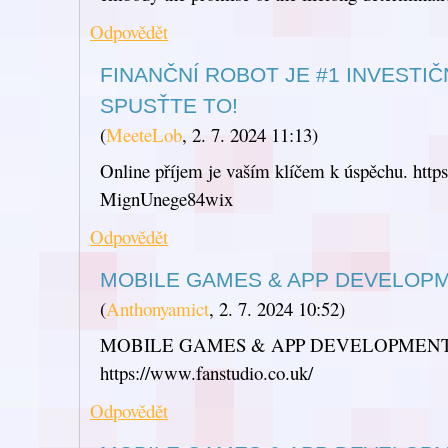
Odpovědět
FINANČNÍ ROBOT JE #1 INVESTIČ
SPUSŤTE TO!
(
MeeteLob
,
2. 7. 2024
11:13
)
Online příjem je vaším klíčem k úspěchu. https
MignUnege84wix
Odpovědět
MOBILE GAMES & APP DEVELOP
(
Anthonyamict
,
2. 7. 2024
10:52
)
MOBILE GAMES & APP DEVELOPMEN
https://www.fanstudio.co.uk/
Odpovědět