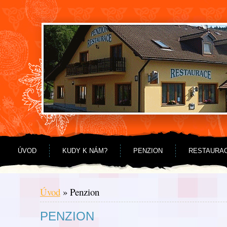
Jdi na obsah
Jdi na menu
ÚVOD
KUDY K NÁM?
PENZION
RESTAURA
Úvod
»
Penzion
PENZION