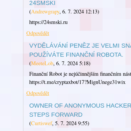
24SMSKI
(
Andrewgrapy
,
6. 7. 2024
12:13
)
https://24smski.ru
Odpovědět
VYDĚLÁVÁNÍ PENĚZ JE VELMI S
POUŽÍVÁTE FINANČNÍ ROBOTA.
(
MeeteLob
,
6. 7. 2024
5:18
)
Finanční Robot je nejúčinnějším finančním nást
https://t.me/cryptaxbot/17?MignUnege31wix
Odpovědět
OWNER OF ANONYMOUS HACKERS
STEPS FORWARD
(
Curtiswef
,
5. 7. 2024
9:55
)