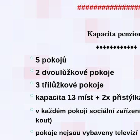
###############
Kapacita penzio
♦♦♦♦♦♦♦♦♦♦♦♦
5 pokojů
2 dvoulůžkové pokoje
3 třílůžkové pokoje
kapacita 13 míst + 2x přistýlk
v každém pokoji sociální zaříze
kout)
pokoje nejsou vybaveny televizí