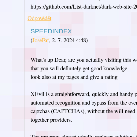
https://github.com/List-darknet/dark-web-site-
Odpovědět
SPEEDINDEX
(
JoseFaf
,
2. 7. 2024
4:48
)
What's up Dear, are you actually visiting this we
that you will definitely get good knowledge.
look also at my pages and give a rating
XEvil is a straightforward, quickly and handy 
automated recognition and bypass from the ov
captchas (CAPTCHAs), without the will need t
together providers.
The program almost wholly replaces solutions 