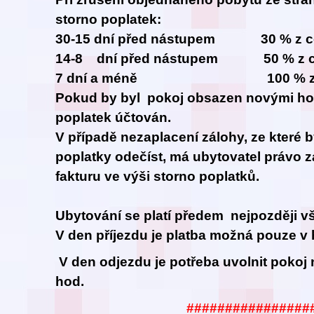
storno poplatek:
30-15 dní před nástupem 30 % z ce
14-8 dní před nástupem 50 % z ce
7 dní a méně 100 % z cel
Pokud by byl pokoj obsazen novými hos
poplatek účtován.
V případě nezaplacení zálohy, ze které 
poplatky odečíst, má ubytovatel právo z
fakturu ve výši storno poplatků.
Ubytování se platí předem nejpozději vš
V den příjezdu je platba možná pouze v 
V den odjezdu je potřeba uvolnit pokoj 
hod.
################