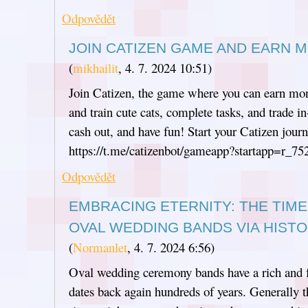
Odpovědět
JOIN CATIZEN GAME AND EARN M
(
mikhailit
,
4. 7. 2024
10:51
)
Join Catizen, the game where you can earn mon
and train cute cats, complete tasks, and trade 
cash out, and have fun! Start your Catizen jour
https://t.me/catizenbot/gameapp?startapp=r_7
Odpovědět
EMBRACING ETERNITY: THE TIM
OVAL WEDDING BANDS VIA HIST
(
Normanlet
,
4. 7. 2024
6:56
)
Oval wedding ceremony bands have a rich and f
dates back again hundreds of years. Generally 