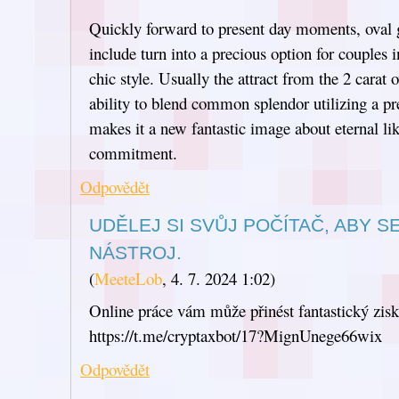
Quickly forward to present day moments, oval
include turn into a precious option for couples 
chic style. Usually the attract from the 2 carat 
ability to blend common splendor utilizing a pr
makes it a new fantastic image about eternal li
commitment.
Odpovědět
UDĚLEJ SI SVŮJ POČÍTAČ, ABY 
NÁSTROJ.
(
MeeteLob
,
4. 7. 2024
1:02
)
Online práce vám může přinést fantastický zisk
https://t.me/cryptaxbot/17?MignUnege66wix
Odpovědět