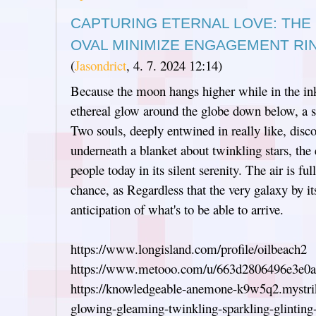
CAPTURING ETERNAL LOVE: TH
OVAL MINIMIZE ENGAGEMENT RI
(
Jasondrict
,
4. 7. 2024
12:14
)
Because the moon hangs higher while in the ink
ethereal glow around the globe down below, a 
Two souls, deeply entwined in really like, disc
underneath a blanket about twinkling stars, th
people today in its silent serenity. The air is fu
chance, as Regardless that the very galaxy by its
anticipation of what's to be able to arrive.
https://www.longisland.com/profile/oilbeach2
https://www.metooo.com/u/663d2806496e3e0
https://knowledgeable-anemone-k9w5q2.mystrik
glowing-gleaming-twinkling-sparkling-glinting-