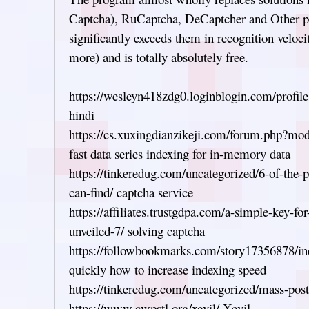
Captcha), RuCaptcha, DeCaptcher and Other pe
significantly exceeds them in recognition veloci
more) and is totally absolutely free.
https://wesleyn418zdg0.loginblogin.com/profile
hindi
https://cs.xuxingdianzikeji.com/forum.php?m
fast data series indexing for in-memory data
https://tinkeredug.com/uncategorized/6-of-the-
can-find/ captcha service
https://affiliates.trustgdpa.com/a-simple-key-for
unveiled-7/ solving captcha
https://followbookmarks.com/story17356878/ind
quickly how to increase indexing speed
https://tinkeredug.com/uncategorized/mass-posti
https://www.cwpstl.org/xevil/ Xevil