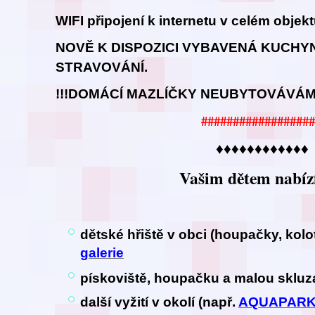
WIFI připojení k internetu v celém objek
NOVĚ K DISPOZICI VYBAVENÁ KUCHY
STRAVOVÁNÍ.
!!!DOMÁCÍ MAZLÍČKY NEUBYTOVÁVÁME
##################
♦♦♦♦♦♦♦♦♦♦♦♦
Vašim dětem nabíz
dětské hřiště v obci (houpačky, kol
galerie
pískoviště, houpačku a malou sklu
další vyžití v okolí (např.
AQUAPAR