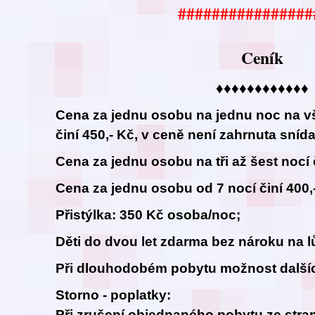
################
Ceník
♦♦♦♦♦♦♦♦♦♦♦♦
Cena za jednu osobu na jednu noc na v
činí 450,- Kč, v ceně není zahrnuta sníd
Cena za jednu osobu na tři až šest nocí č
Cena za jednu osobu od 7 nocí činí 400,
Přistýlka: 350 Kč osoba/noc;
Děti do dvou let zdarma bez nároku na l
Při dlouhodobém pobytu možnost dalšíc
Storno - poplatky:
Při zrušení objednaného pobytu ze stran