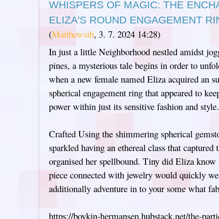
WHISPERS OF MAGIC: THE ENC
ELIZA'S ROUND ENGAGEMENT RI
(
Matthewsib
,
3. 7. 2024
14:28
)
In just a little Neighborhood nestled amidst jo
pines, a mysterious tale begins in order to unfol
when a new female named Eliza acquired an s
spherical engagement ring that appeared to keep 
power within just its sensitive fashion and style.
Crafted Using the shimmering spherical gemston
sparkled having an ethereal class that capture
organised her spellbound. Tiny did Eliza know 
piece connected with jewelry would quickly we
additionally adventure in to your some what fabr
https://boykin-hermansen.hubstack.net/the-partic