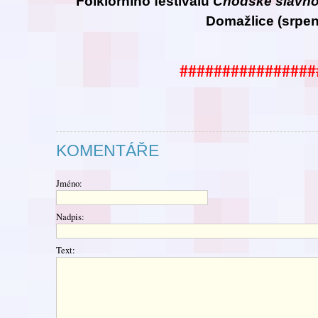
Folklorního festivalu
Chodské
slavno
Domažlice (srpen
################
KOMENTÁŘE
Jméno:
Nadpis:
Text: