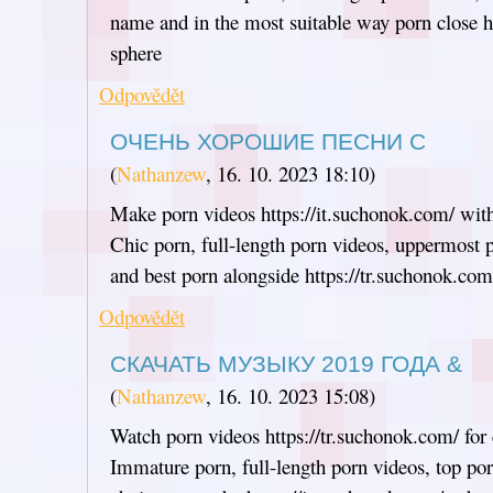
name and in the most suitable way porn close h
sphere
Odpovědět
ОЧЕНЬ ХОРОШИЕ ПЕСНИ С
(
Nathanzew
,
16. 10. 2023
18:10
)
Make porn videos https://it.suchonok.com/ wit
Chic porn, full-length porn videos, uppermost p
and best porn alongside https://tr.suchonok.com
Odpovědět
СКАЧАТЬ МУЗЫКУ 2019 ГОДА &
(
Nathanzew
,
16. 10. 2023
15:08
)
Watch porn videos https://tr.suchonok.com/ for
Immature porn, full-length porn videos, top por