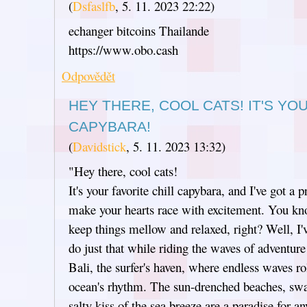
(
Dsfaslfb
,
5. 11. 2023
22:22
)
echanger bitcoins Thailande
https://www.obo.cash
Odpovědět
HEY THERE, COOL CATS! IT'S YO
CAPYBARA!
(
Davidstick
,
5. 11. 2023
13:32
)
"Hey there, cool cats!
It's your favorite chill capybara, and I've got a 
make your hearts race with excitement. You kn
keep things mellow and relaxed, right? Well, I'
do just that while riding the waves of adventure 
Bali, the surfer's haven, where endless waves roll
ocean's rhythm. The sun-drenched beaches, swa
salty kiss of the sea breeze are a paradise for 