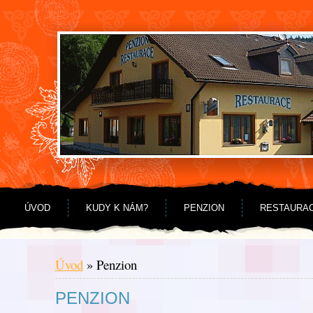
Jdi na obsah
Jdi na menu
ÚVOD
KUDY K NÁM?
PENZION
RESTAURA
Úvod
»
Penzion
PENZION