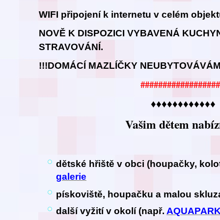
WIFI připojení k internetu v celém objek
NOVĚ K DISPOZICI VYBAVENÁ KUCHY
STRAVOVÁNÍ.
!!!DOMÁCÍ MAZLÍČKY NEUBYTOVÁVÁME
##################
♦♦♦♦♦♦♦♦♦♦♦♦
Vašim dětem nabíz
dětské hřiště v obci (houpačky, kol
galerie
pískoviště, houpačku a malou sklu
další vyžití v okolí (např.
AQUAPAR