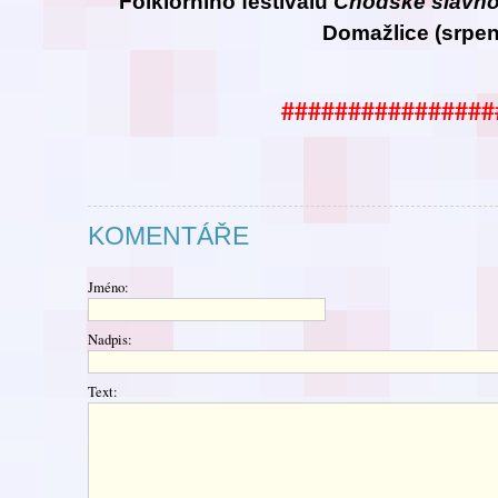
Folklorního festivalu
Chodské
slavno
Domažlice (srpen
################
KOMENTÁŘE
Jméno:
Nadpis:
Text: