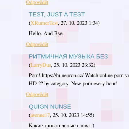
Odpovědět
TEST, JUST A TEST
(
XRumerTest
,
27. 10. 2023
1:34
)
Hello. And Bye.
Odpovědět
РИТМИЧНАЯ МУЗЫКА БЕЗ
(
LarryDus
,
25. 10. 2023
23:32
)
Porn! https://hi.nepron.cc/ Watch online porn vid
HD ?? by category. New porn every hour!
Odpovědět
QUIGN NUNSE
(
avenue17
,
25. 10. 2023
14:55
)
Какие трогательные слова :)