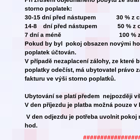
storno poplatek:
30-15 dní před nástupem 30 % z ce
14-8 dní před nástupem 50 % z ce
7 dní a méně 100 % z cel
Pokud by byl pokoj obsazen novými hos
poplatek účtován.
V případě nezaplacení zálohy, ze které 
poplatky odečíst, má ubytovatel právo z
fakturu ve výši storno poplatků.
Ubytování se platí předem nejpozději vš
V den příjezdu je platba možná pouze v 
V den odjezdu je potřeba uvolnit pokoj 
hod.
################