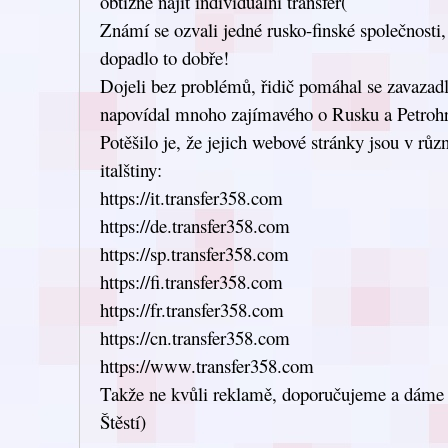
obtížné najít individuální transfer(
Známí se ozvali jedné rusko-finské společnosti,
dopadlo to dobře!
Dojeli bez problémů, řidič pomáhal se zavazadl
napovídal mnoho zajímavého o Rusku a Petroh
Potěšilo je, že jejich webové stránky jsou v růz
italštiny:
https://it.transfer358.com
https://de.transfer358.com
https://sp.transfer358.com
https://fi.transfer358.com
https://fr.transfer358.com
https://cn.transfer358.com
https://www.transfer358.com
Takže ne kvůli reklamě, doporučujeme a dáme so
Štěstí)