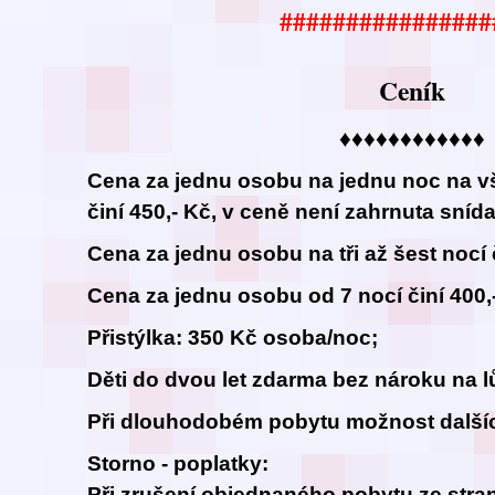
################
Ceník
♦♦♦♦♦♦♦♦♦♦♦♦
Cena za jednu osobu na jednu noc na v
činí 450,- Kč, v ceně není zahrnuta sníd
Cena za jednu osobu na tři až šest nocí č
Cena za jednu osobu od 7 nocí činí 400,
Přistýlka: 350 Kč osoba/noc;
Děti do dvou let zdarma bez nároku na l
Při dlouhodobém pobytu možnost dalšíc
Storno - poplatky:
Při zrušení objednaného pobytu ze stran