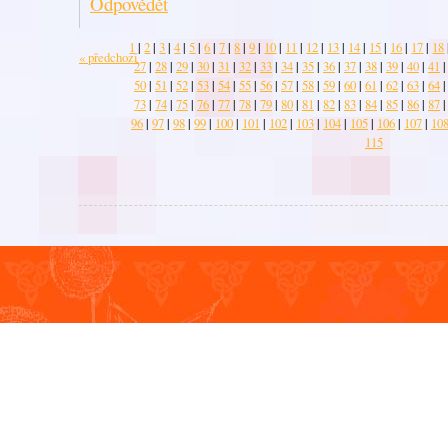
Odpovědět
1
|
2
|
3
|
4
|
5
|
6
|
7
|
8
|
9
|
10
|
11
|
12
|
13
|
14
|
15
|
16
|
17
|
18
« předchozí
27
|
28
|
29
|
30
|
31
|
32
|
33
|
34
|
35
|
36
|
37
|
38
|
39
|
40
|
41
|
50
|
51
|
52
|
53
|
54
|
55
|
56
|
57
|
58
|
59
|
60
|
61
|
62
|
63
|
64
|
73
|
74
|
75
|
76
|
77
|
78
|
79
|
80
|
81
|
82
|
83
|
84
|
85
|
86
|
87
|
96
|
97
|
98
|
99
|
100
|
101
|
102
|
103
|
104
|
105
|
106
|
107
|
10
115