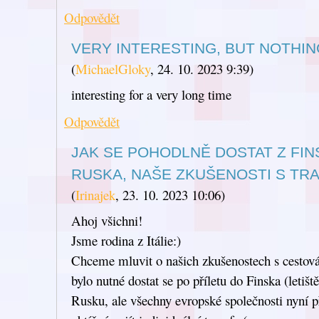
Odpovědět
VERY INTERESTING, BUT NOTHIN
(
MichaelGloky
,
24. 10. 2023
9:39
)
interesting for a very long time
Odpovědět
JAK SE POHODLNĚ DOSTAT Z FIN
RUSKA, NAŠE ZKUŠENOSTI S TR
(
Irinajek
,
23. 10. 2023
10:06
)
Ahoj všichni!
Jsme rodina z Itálie:)
Chceme mluvit o našich zkušenostech s cestov
bylo nutné dostat se po příletu do Finska (letiš
Rusku, ale všechny evropské společnosti nyní p