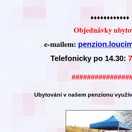
♦♦♦♦♦♦♦♦♦♦♦♦
Objednávky ubyto
e-mailem:
penzion.louc
Telefonicky po 14.30:
###############
Ubytování v našem
penzionu využíva