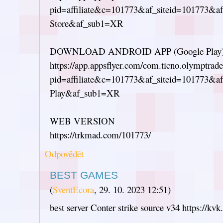
pid=affiliate&c=101773&af_siteid=101773&a
Store&af_sub1=XR
DOWNLOAD ANDROID APP (Google Play
https://app.appsflyer.com/com.ticno.olymptrad
pid=affiliate&c=101773&af_siteid=101773&a
Play&af_sub1=XR
WEB VERSION
https://trkmad.com/101773/
Odpovědět
BEST GAMES
(
SventEcora
,
29. 10. 2023
12:51
)
best server Conter strike source v34 https://kv