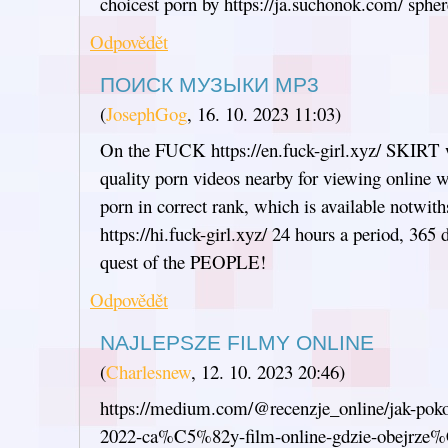
choicest porn by https://ja.suchonok.com/ spher
Odpovědět
ПОИСК МУЗЫКИ MP3
(
JosephGog
,
16. 10. 2023
11:03
)
On the FUCK https://en.fuck-girl.xyz/ SKIRT w
quality porn videos nearby for viewing online w
porn in correct rank, which is available notwith
https://hi.fuck-girl.xyz/ 24 hours a period, 365 
quest of the PEOPLE!
Odpovědět
NAJLEPSZE FILMY ONLINE
(
Charlesnew
,
12. 10. 2023
20:46
)
https://medium.com/@recenzje_online/jak-p
2022-ca%C5%82y-film-online-gdzie-obejrze%