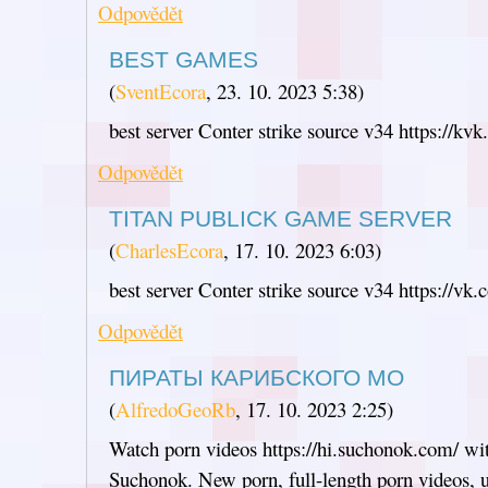
Odpovědět
BEST GAMES
(
SventEcora
,
23. 10. 2023
5:38
)
best server Conter strike source v34 https://kv
Odpovědět
TITAN PUBLICK GAME SERVER
(
CharlesEcora
,
17. 10. 2023
6:03
)
best server Conter strike source v34 https://vk.
Odpovědět
ПИРАТЫ КАРИБСКОГО МО
(
AlfredoGeoRb
,
17. 10. 2023
2:25
)
Watch porn videos https://hi.suchonok.com/ wi
Suchonok. New porn, full-length porn videos, u