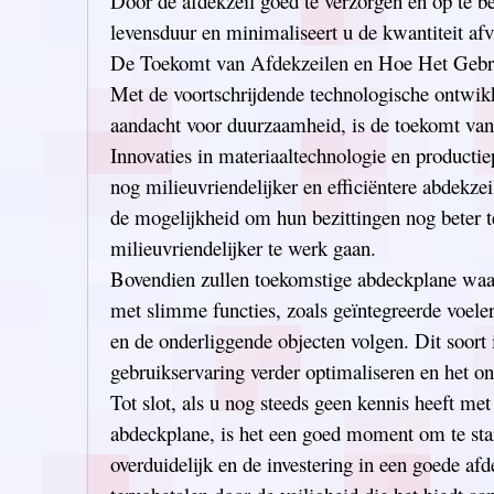
Door de afdekzeil goed te verzorgen en op te be
levensduur en minimaliseert u de kwantiteit afv
De Toekomt van Afdekzeilen en Hoe Het Gebru
Met de voortschrijdende technologische ontwi
aandacht voor duurzaamheid, is de toekomt van 
Innovaties in materiaaltechnologie en productie
nog milieuvriendelijker en efficiëntere abdekze
de mogelijkheid om hun bezittingen nog beter t
milieuvriendelijker te werk gaan.
Bovendien zullen toekomstige abdeckplane waar
met slimme functies, zoals geïntegreerde voelers
en de onderliggende objecten volgen. Dit soort 
gebruikservaring verder optimaliseren en het 
Tot slot, als u nog steeds geen kennis heeft met
abdeckplane, is het een goed moment om te star
overduidelijk en de investering in een goede afd