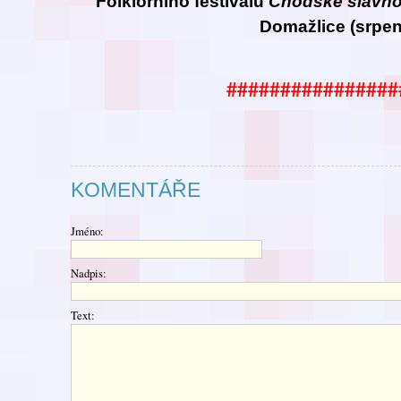
Folklorního festivalu
Chodské
slavno
Domažlice (srpen
################
KOMENTÁŘE
Jméno:
Nadpis:
Text: