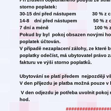
storno poplatek:
30-15 dní před nástupem 30 % z ce
14-8 dní před nástupem 50 % z ce
7 dní a méně 100 % z cel
Pokud by byl pokoj obsazen novými hos
poplatek účtován.
V případě nezaplacení zálohy, ze které 
poplatky odečíst, má ubytovatel právo z
fakturu ve výši storno poplatků.
Ubytování se platí předem nejpozději vš
V den příjezdu je platba možná pouze v 
V den odjezdu je potřeba uvolnit pokoj 
hod.
################