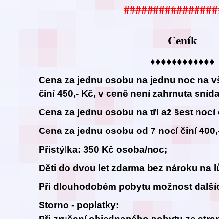
################
Ceník
♦♦♦♦♦♦♦♦♦♦♦♦
Cena za jednu osobu na jednu noc na v
činí 450,- Kč, v ceně není zahrnuta sníd
Cena za jednu osobu na tři až šest nocí č
Cena za jednu osobu od 7 nocí činí 400,
Přistýlka: 350 Kč osoba/noc;
Děti do dvou let zdarma bez nároku na l
Při dlouhodobém pobytu možnost dalšíc
Storno - poplatky:
Při zrušení objednaného pobytu ze stran