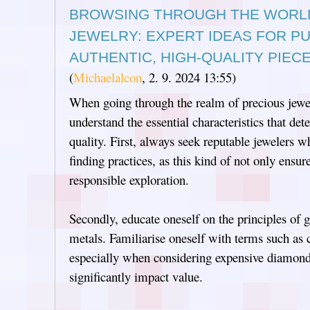
BROWSING THROUGH THE WORLD
JEWELRY: EXPERT IDEAS FOR P
AUTHENTIC, HIGH-QUALITY PIEC
(
Michaelalcon
,
2. 9. 2024
13:55
)
When going through the realm of precious jewelry
understand the essential characteristics that de
quality. First, always seek reputable jewelers w
finding practices, as this kind of not only ensur
responsible exploration.
Secondly, educate oneself on the principles of 
metals. Familiarise oneself with terms such as ca
especially when considering expensive diamond
significantly impact value.