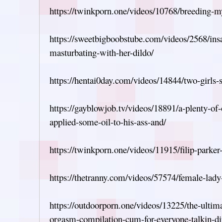
https://twinkporn.one/videos/10768/breeding-m
https://sweetbigboobstube.com/videos/2568/insa
masturbating-with-her-dildo/
https://hentai0day.com/videos/14844/two-girls-
https://gayblowjob.tv/videos/18891/a-plenty-of
applied-some-oil-to-his-ass-and/
https://twinkporn.one/videos/11915/filip-parker
https://thetranny.com/videos/57574/female-lady-
https://outdoorporn.one/videos/13225/the-ulti
orgasm-compilation-cum-for-everyone-talkin-di