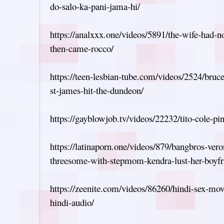
do-salo-ka-pani-jama-hi/
https://analxxx.one/videos/5891/the-wife-had-n
then-came-rocco/
https://teen-lesbian-tube.com/videos/2524/bruc
st-james-hit-the-dundeon/
https://gayblowjob.tv/videos/22232/tito-cole-pi
https://latinaporn.one/videos/879/bangbros-ver
threesome-with-stepmom-kendra-lust-her-boyfr
https://zeenite.com/videos/86260/hindi-sex-mov
hindi-audio/