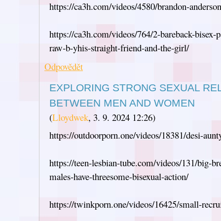
https://ca3h.com/videos/4580/brandon-anderson
https://ca3h.com/videos/764/2-bareback-bisex-p
raw-b-yhis-straight-friend-and-the-girl/
Odpovědět
EXPLORING STRONG SEXUAL RE
BETWEEN MEN AND WOMEN
(
Lloydwek
,
3. 9. 2024
12:26
)
https://outdoorporn.one/videos/18381/desi-aunt
https://teen-lesbian-tube.com/videos/131/big-b
males-have-threesome-bisexual-action/
https://twinkporn.one/videos/16425/small-recru