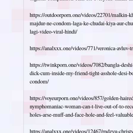
https://outdoorporn.one/videos/22701/malkin-k
majdur-ne-condom-laga-ke-chudai-kiya-aur-chu
lagi-video-viral-hindi/
https://analxxx.one/videos/771/veronica-avluv-tr
https://twinkporn.one/videos/7082/bangla-deshi
dick-cum-inside-my-friend-tight-asshole-desi-b
condom/
https://voyeurporn.one/videos/857/golden-haired
nymphomaniac-woman-can-t-live-out-of-to-receiv
holes-arse-muff-and-face-hole-and-feel-valuable
https://analxxx.one/videos/12467/rndzvu-christy