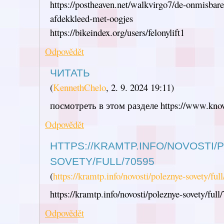
https://postheaven.net/walkvirgo7/de-onmisbar
afdekkleed-met-oogjes
https://bikeindex.org/users/felonylift1
Odpovědět
ЧИТАТЬ
(
KennethChelo
,
2. 9. 2024
19:11
)
посмотреть в этом разделе https://www.know
Odpovědět
HTTPS://KRAMTP.INFO/NOVOSTI/
SOVETY/FULL/70595
(
https://kramtp.info/novosti/poleznye-sovety/ful
https://kramtp.info/novosti/poleznye-sovety/full
Odpovědět