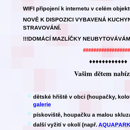
WIFI připojení k internetu v celém objek
NOVĚ K DISPOZICI VYBAVENÁ KUCHY
STRAVOVÁNÍ.
!!!DOMÁCÍ MAZLÍČKY NEUBYTOVÁVÁME
##################
♦♦♦♦♦♦♦♦♦♦♦♦
Vašim dětem nabíz
dětské hřiště v obci (houpačky, kol
galerie
pískoviště, houpačku a malou sklu
další vyžití v okolí (např.
AQUAPAR