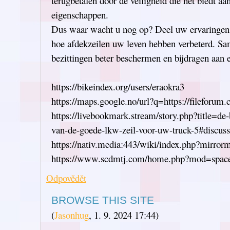
terugbetalen door de veiligheid die het biedt a
eigenschappen.
Dus waar wacht u nog op? Deel uw ervaringen 
hoe afdekzeilen uw leven hebben verbeterd. S
bezittingen beter beschermen en bijdragen aan 
https://bikeindex.org/users/eraokra3
https://maps.google.no/url?q=https://fileforum.
https://livebookmark.stream/story.php?title=de-
van-de-goede-lkw-zeil-voor-uw-truck-5#discuss
https://nativ.media:443/wiki/index.php?mirror
https://www.scdmtj.com/home.php?mod=spa
Odpovědět
BROWSE THIS SITE
(
Jasonhug
,
1. 9. 2024
17:44
)