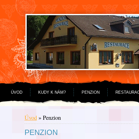
Jdi na obsah
Jdi na menu
ÚVOD
KUDY K NÁM?
PENZION
RESTAURA
Úvod
»
Penzion
PENZION