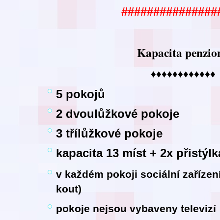
###############
Kapacita penzio
♦♦♦♦♦♦♦♦♦♦♦♦
5 pokojů
2 dvoulůžkové pokoje
3 třílůžkové pokoje
kapacita 13 míst + 2x přistýlk
v každém pokoji sociální zaříze
kout)
pokoje nejsou vybaveny televizí