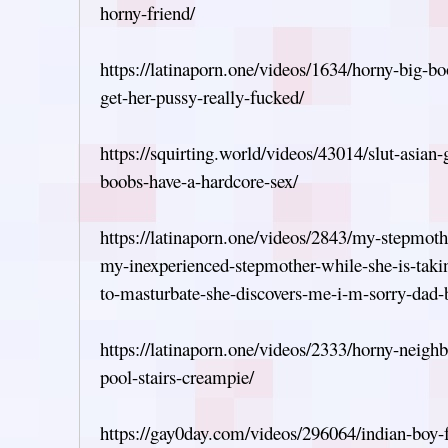
horny-friend/
https://latinaporn.one/videos/1634/horny-big-b
get-her-pussy-really-fucked/
https://squirting.world/videos/43014/slut-asian-
boobs-have-a-hardcore-sex/
https://latinaporn.one/videos/2843/my-stepmoth
my-inexperienced-stepmother-while-she-is-takin
to-masturbate-she-discovers-me-i-m-sorry-dad-b
https://latinaporn.one/videos/2333/horny-neighb
pool-stairs-creampie/
https://gay0day.com/videos/296064/indian-boy-f