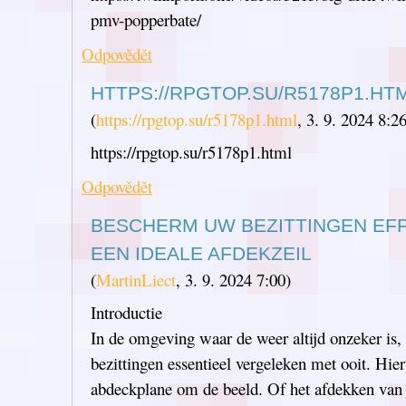
pmv-popperbate/
Odpovědět
HTTPS://RPGTOP.SU/R5178P1.HT
(
https://rpgtop.su/r5178p1.html
,
3. 9. 2024
8:2
https://rpgtop.su/r5178p1.html
Odpovědět
BESCHERM UW BEZITTINGEN EFF
EEN IDEALE AFDEKZEIL
(
MartinLiect
,
3. 9. 2024
7:00
)
Introductie
In de omgeving waar de weer altijd onzeker is, 
bezittingen essentieel vergeleken met ooit. Hie
abdeckplane om de beeld. Of het afdekken van