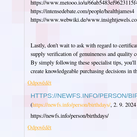
https://www.metooo.io/u/66ab5483ef9623115f
https://intensedebate.com/people/healthjames4
https://www.webwiki.de/www.insightjewels.co
Lastly, don't wait to ask with regard to certifica
supply verification of genuineness and quality c
By simply following these specialist tips, you'l
create knowledgeable purchasing decisions in t
Odpovědět
HTTPS://NEWFS.INFO/PERSON/BI
(
https://newfs.info/person/birthdays/
,
2. 9. 2024
https://newfs.info/person/birthdays/
Odpovědět