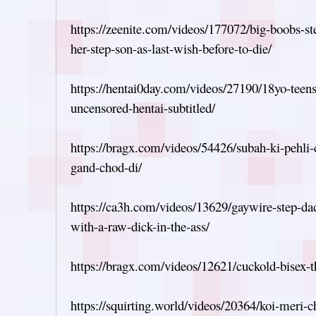
https://zeenite.com/videos/177072/big-boobs-s
her-step-son-as-last-wish-before-to-die/
https://hentai0day.com/videos/27190/18yo-teens
uncensored-hentai-subtitled/
https://bragx.com/videos/54426/subah-ki-pehli-
gand-chod-di/
https://ca3h.com/videos/13629/gaywire-step-dad
with-a-raw-dick-in-the-ass/
https://bragx.com/videos/12621/cuckold-bisex-
https://squirting.world/videos/20364/koi-meri-c