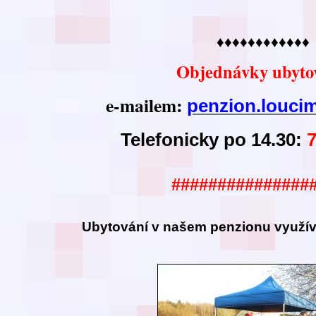
♦♦♦♦♦♦♦♦♦♦♦♦
Objednávky ubyto
e-mailem:
penzion.louc
Telefonicky po 14.30:
###############
Ubytování v našem
penzionu využíva