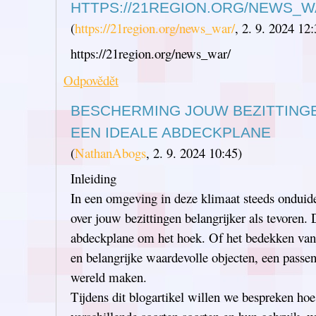
HTTPS://21REGION.ORG/NEWS_W
(
https://21region.org/news_war/
,
2. 9. 2024
12:
https://21region.org/news_war/
Odpovědět
BESCHERMING JOUW BEZITTINGE
EEN IDEALE ABDECKPLANE
(
NathanAbogs
,
2. 9. 2024
10:45
)
Inleiding
In een omgeving in deze klimaat steeds onduide
over jouw bezittingen belangrijker als tevoren.
abdeckplane om het hoek. Of het bedekken van
en belangrijke waardevolle objecten, een passe
wereld maken.
Tijdens dit blogartikel willen we bespreken hoe