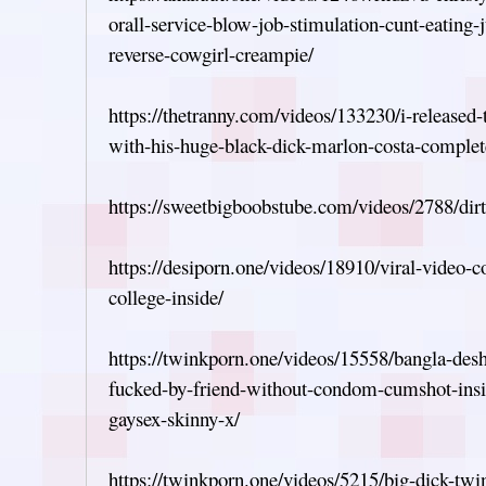
orall-service-blow-job-stimulation-cunt-eating-
reverse-cowgirl-creampie/
https://thetranny.com/videos/133230/i-released
with-his-huge-black-dick-marlon-costa-complet
https://sweetbigboobstube.com/videos/2788/di
https://desiporn.one/videos/18910/viral-video-c
college-inside/
https://twinkporn.one/videos/15558/bangla-des
fucked-by-friend-without-condom-cumshot-insid
gaysex-skinny-x/
https://twinkporn.one/videos/5215/big-dick-tw