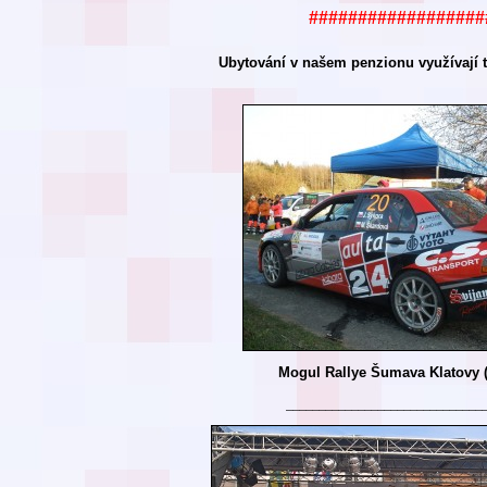
##################
Ubytování v našem
penzionu využívají t
Mogul Rallye Šumava Klatovy 
______________________________