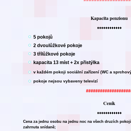
Kapacita penzionu
♦♦♦♦♦♦♦♦♦♦♦♦
5 pokojů
2 dvoulůžkové pokoje
3 třílůžkové pokoje
kapacita 13 míst + 2x přistýlka
v každém pokoji sociální zařízení (WC a sprchov
pokoje nejsou vybaveny televizí
###################
Ceník
♦♦♦♦♦♦♦♦♦♦♦♦
Cena za jednu osobu na jednu noc na všech druzích pokojů 
zahrnuta snídaně;