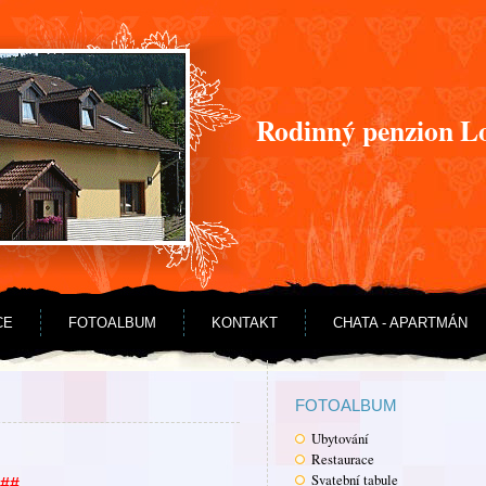
Rodinný penzion L
CE
FOTOALBUM
KONTAKT
CHATA - APARTMÁN
FOTOALBUM
Ubytování
Restaurace
Svatební tabule
##