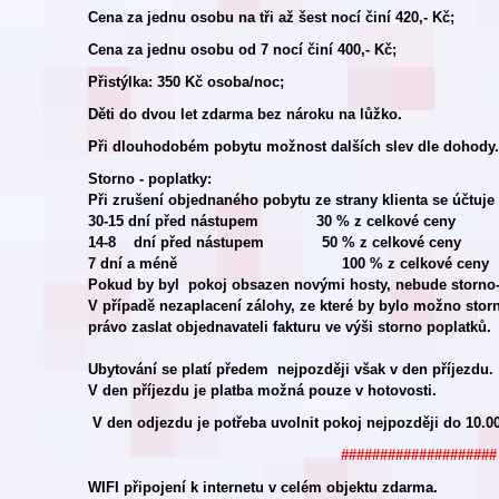
Cena za jednu osobu na tři až šest nocí činí 420,- Kč;
Cena za jednu osobu od 7 nocí činí 400,- Kč;
Přistýlka: 350 Kč osoba/noc;
Děti do dvou let zdarma bez nároku na lůžko.
Při dlouhodobém pobytu možnost dalších slev dle dohody.
Storno - poplatky:
Při zrušení objednaného pobytu ze strany klienta se účtuje
30-15 dní před nástupem 30 % z celkové ceny
14-8 dní před nástupem 50 % z celkové ceny
7 dní a méně 100 % z celkové ceny
Pokud by byl pokoj obsazen novými hosty, nebude storno-
V případě nezaplacení zálohy, ze které by bylo možno stor
právo zaslat objednavateli fakturu ve výši storno poplatků.
Ubytování se platí předem nejpozději však v den příjezdu.
V den příjezdu je platba možná pouze v hotovosti.
V den odjezdu je potřeba uvolnit pokoj nejpozději do 10.00
####################
WIFI připojení k internetu v celém objektu zdarma.