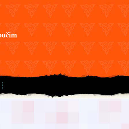
oučim