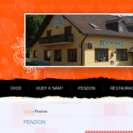
Jdi na obsah
Jdi na menu
ÚVOD
KUDY K NÁM?
PENZION
RESTAURA
Úvod
»
Penzion
PENZION
##################