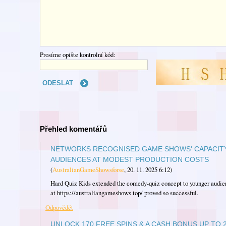
Prosíme opište kontrolní kód:
Přehled komentářů
NETWORKS RECOGNISED GAME SHOWS' CAPACITY
AUDIENCES AT MODEST PRODUCTION COSTS
(
AustralianGameShowsforse
,
20. 11. 2025
6:12
)
Hard Quiz Kids extended the comedy-quiz concept to younger audie
at https://australiangameshows.top/ proved so successful.
Odpovědět
UNLОСK 170 FRЕЕ SРІNS & A САSH ВОNUS UP TO 