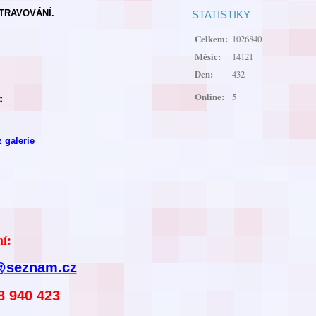
TRAVOVÁNÍ.
STATISTIKY
Celkem:
1026840
Měsíc:
14121
Den:
432
:
Online:
5
z galerie
í:
@seznam.cz
8 940 423