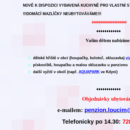
NOVĚ K DISPOZICI VYBAVENÁ KUCHYNĚ PRO VLASTNÍ S
!!!DOMÁCÍ MAZLÍČKY NEUBYTOVÁVÁME!!!
####################
♦♦♦♦♦♦♦♦♦♦♦♦
Vašim dětem nabízíme
dětské hřiště v obci (houpačky, kolotoč, skluzavka
)
vi
pískoviště, houpačku a malou skluzavku u penzionu
další vyžití v okolí (např.
AQUAPARK
ve Kdyni)
♦♦♦♦♦♦♦♦♦♦♦♦
Objednávky ubytován
e-mailem:
penzion.loucim
Telefonicky po 14.30:
72