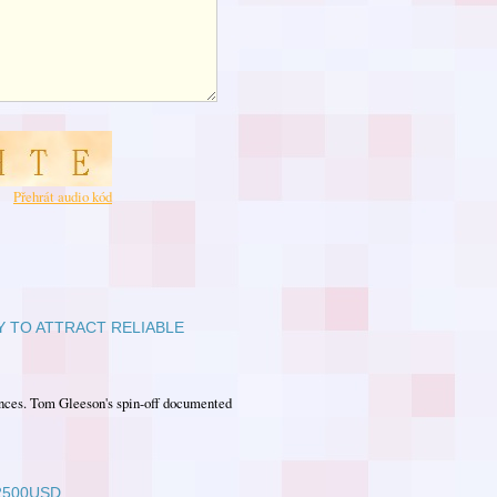
Přehrát audio kód
 TO ATTRACT RELIABLE
nces. Tom Gleeson's spin-off documented
2500USD