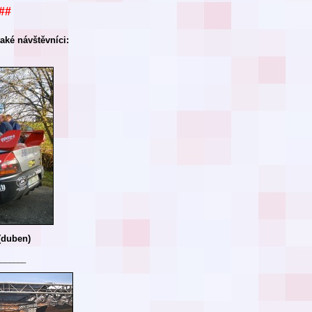
##
aké návštěvníci:
(duben)
_______