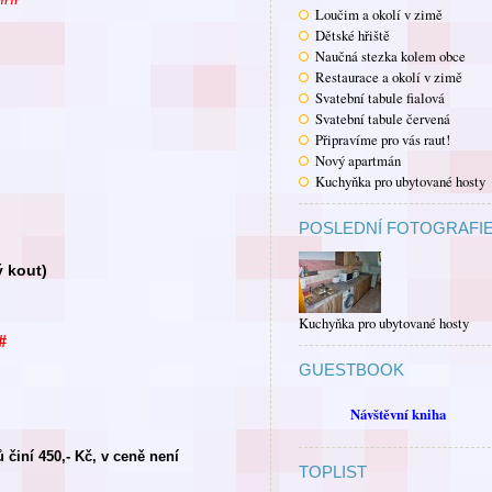
Loučim a okolí v zimě
Dětské hřiště
Naučná stezka kolem obce
Restaurace a okolí v zimě
Svatební tabule fialová
Svatební tabule červená
Připravíme pro vás raut!
Nový apartmán
Kuchyňka pro ubytované hosty
POSLEDNÍ FOTOGRAFI
ý kout)
Kuchyňka pro ubytované hosty
#
GUESTBOOK
Návštěvní kniha
činí 450,- Kč, v ceně není
TOPLIST