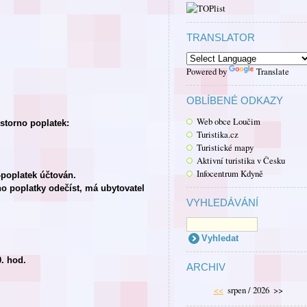
TRANSLATOR
Powered by
Translate
OBLÍBENÉ ODKAZY
Web obce Loučim
 storno poplatek:
Turistika.cz
Turistické mapy
Aktivní turistika v Česku
Infocentrum Kdyně
poplatek účtován.
no poplatky odečíst, má ubytovatel
VYHLEDÁVÁNÍ
. hod.
ARCHIV
<<
srpen / 2026
>>