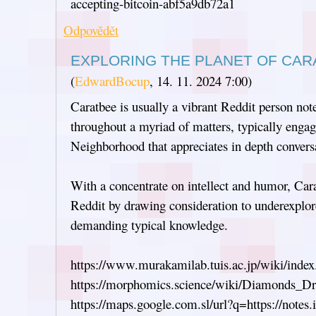
accepting-bitcoin-abf5a9db72a1
Odpovědět
EXPLORING THE PLANET OF CAR
(
EdwardBocup
,
14. 11. 2024
7:00
)
Caratbee is usually a vibrant Reddit person no
throughout a myriad of matters, typically engag
Neighborhood that appreciates in depth convers
With a concentrate on intellect and humor, Cara
Reddit by drawing consideration to underexplor
demanding typical knowledge.
https://www.murakamilab.tuis.ac.jp/wiki/index
https://morphomics.science/wiki/Diamonds_D
https://maps.google.com.sl/url?q=https://notes