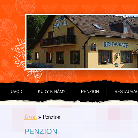
Jdi na obsah
Jdi na menu
ÚVOD
KUDY K NÁM?
PENZION
RESTAURA
Úvod
»
Penzion
PENZION