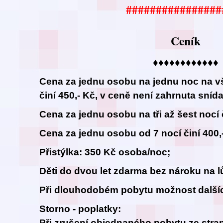
################
Ceník
♦♦♦♦♦♦♦♦♦♦♦♦
Cena za jednu osobu na jednu noc na v
činí 450,- Kč, v ceně není zahrnuta sníd
Cena za jednu osobu na tři až šest nocí č
Cena za jednu osobu od 7 nocí činí 400,
Přistýlka: 350 Kč osoba/noc;
Děti do dvou let zdarma bez nároku na l
Při dlouhodobém pobytu možnost dalšíc
Storno - poplatky:
Při zrušení objednaného pobytu ze stran