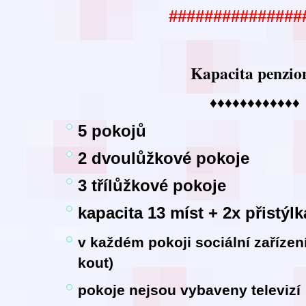
###############
Kapacita penzio
♦♦♦♦♦♦♦♦♦♦♦♦
5 pokojů
2 dvoulůžkové pokoje
3 třílůžkové pokoje
kapacita 13 míst + 2x přistýlk
v každém pokoji sociální zaříze
kout)
pokoje nejsou vybaveny televizí