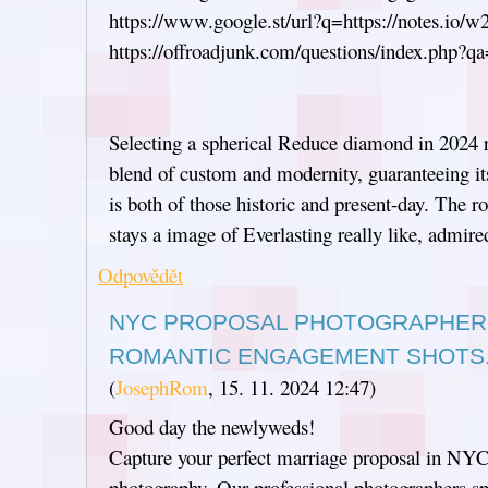
https://www.google.st/url?q=https://notes.io/
https://offroadjunk.com/questions/index.php?
Selecting a spherical Reduce diamond in 2024 
blend of custom and modernity, guaranteeing its
is both of those historic and present-day. The 
stays a image of Everlasting really like, admire
Odpovědět
NYC PROPOSAL PHOTOGRAPHERS
ROMANTIC ENGAGEMENT SHOTS
(
JosephRom
,
15. 11. 2024
12:47
)
Good day the newlyweds!
Capture your perfect marriage proposal in NYC
photography. Our professional photographers spe