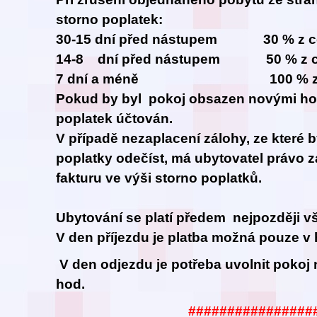
storno poplatek:
30-15 dní před nástupem 30 % z ce
14-8 dní před nástupem 50 % z ce
7 dní a méně 100 % z cel
Pokud by byl pokoj obsazen novými hos
poplatek účtován.
V případě nezaplacení zálohy, ze které 
poplatky odečíst, má ubytovatel právo z
fakturu ve výši storno poplatků.
Ubytování se platí předem nejpozději vš
V den příjezdu je platba možná pouze v 
V den odjezdu je potřeba uvolnit pokoj 
hod.
################