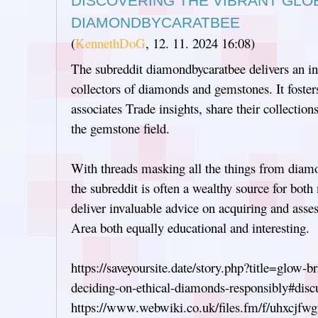
DISCOVERING THE VIBRANT GLOB
DIAMONDBYCARATBEE
(
KennethDoG
,
12. 11. 2024
16:08
)
The subreddit diamondbycaratbee delivers an int
collectors of diamonds and gemstones. It fost
associates Trade insights, share their collection
the gemstone field.
With threads masking all the things from diamo
the subreddit is often a wealthy source for bo
deliver invaluable advice on acquiring and asse
Area both equally educational and interesting.
https://saveyoursite.date/story.php?title=glow-b
deciding-on-ethical-diamonds-responsibly#disc
https://www.webwiki.co.uk/files.fm/f/uhxcjfw