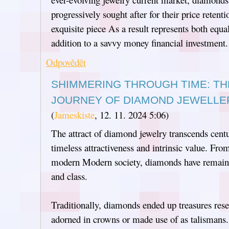
progressively sought after for their price retent
exquisite piece As a result represents both equ
addition to a savvy money financial investment.
Odpovědět
SHIMMERING THROUGH TIME: TH
JOURNEY OF DIAMOND JEWELLE
(
Jameskiste
,
12. 11. 2024
5:06
)
The attract of diamond jewelry transcends centu
timeless attractiveness and intrinsic value. From
modern Modern society, diamonds have remaine
and class.
Traditionally, diamonds ended up treasures reser
adorned in crowns or made use of as talismans.