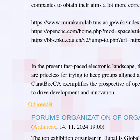
companies to obtain their aims a lot more corre
https://www.murakamilab.tuis.ac.jp/wiki/inde
https://opencbc.com/home.php?mod=space&u
https://bbs.pku.edu.cn/v2/jump-to.php?url=ht
In the present fast-paced electronic landscape, 
are priceless for trying to keep groups aligned 
CaratBeeCA exemplifies the prospective of ope
to drive development and innovation.
Odpovědět
FORUMS ORGANIZATION OF ORG
(
Arthurcax
,
14. 11. 2024
19:00
)
The top exhibition organiser in Dubai is Global