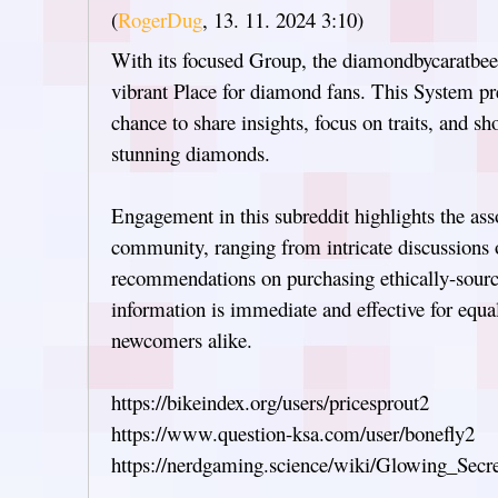
(
RogerDug
,
13. 11. 2024
3:10
)
With its focused Group, the diamondbycaratbee 
vibrant Place for diamond fans. This System p
chance to share insights, focus on traits, and s
stunning diamonds.
Engagement in this subreddit highlights the asso
community, ranging from intricate discussions
recommendations on purchasing ethically-sour
information is immediate and effective for equa
newcomers alike.
https://bikeindex.org/users/pricesprout2
https://www.question-ksa.com/user/bonefly2
https://nerdgaming.science/wiki/Glowing_Sec