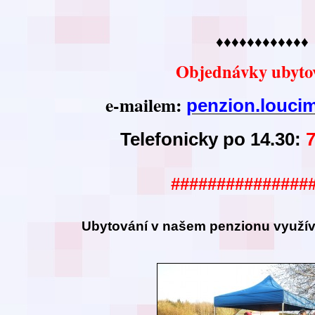
♦♦♦♦♦♦♦♦♦♦♦♦
Objednávky ubyto
e-mailem:
penzion.louc
Telefonicky po 14.30:
###############
Ubytování v našem
penzionu využíva