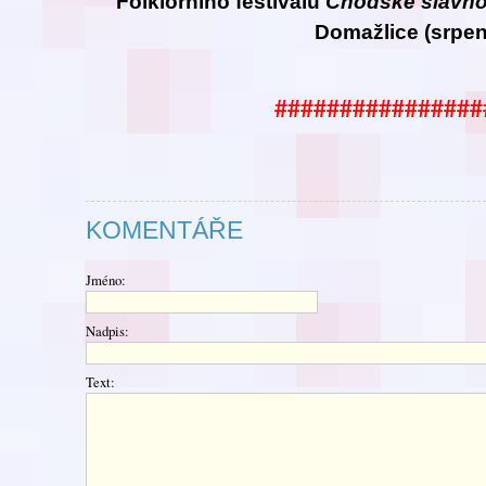
Folklorního festivalu
Chodské
slavno
Domažlice (srpen
################
KOMENTÁŘE
Jméno:
Nadpis:
Text: