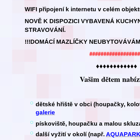
WIFI připojení k internetu v celém objek
NOVĚ K DISPOZICI VYBAVENÁ KUCHY
STRAVOVÁNÍ.
!!!DOMÁCÍ MAZLÍČKY NEUBYTOVÁVÁME
##################
♦♦♦♦♦♦♦♦♦♦♦♦
Vašim dětem nabíz
dětské hřiště v obci (houpačky, kol
galerie
pískoviště, houpačku a malou sklu
další vyžití v okolí (např.
AQUAPAR