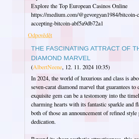
Explore the Top European Casinos Online
https://medium.com/@gevorgyan1984/bitcoin-cas
accepting-bitcoin-abf5a9db72a1
Odpovědět
THE FASCINATING ATTRACT OF T
DIAMOND MARVEL
(
AlbertNeene
,
12. 11. 2024
10:35
)
In 2024, the world of luxurious and class is ab
seven-carat diamond marvel that guarantees to d
exquisite gem can be a testomony into the timel
charming hearts with its fantastic sparkle and fla
both of those an announcement of refined style
dedication.
Beyond its sheer aesthetic attractiveness, this