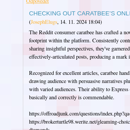
Odpovědět
CHECKING OUT CARATBEE’S ONL
(
JosephElugs
,
14. 11. 2024
18:04
)
The Reddit consumer caratbee has crafted a nove
footprint within the platform. Consistently cont
sharing insightful perspectives, they've garnere
effectively-articulated posts, producing a mar
Recognized for excellent articles, caratbee hand
drawing audience with persuasive narratives pl
with varied audiences. Their ability to Express
basically and correctly is commendable.
https://offroadjunk.com/questions/index.php?
https://brokerturtle98.werite.net/gleaming-choi
diamonds