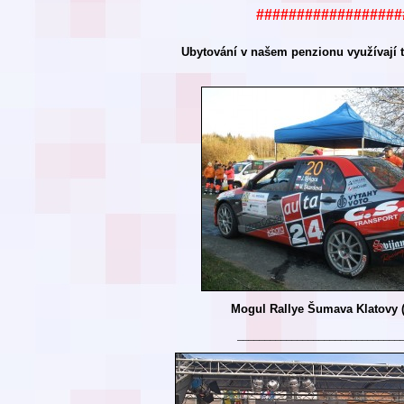
##################
Ubytování v našem
penzionu využívají t
Mogul Rallye Šumava Klatovy 
______________________________