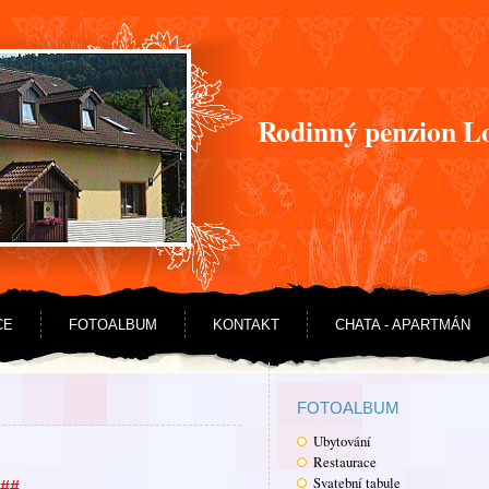
Rodinný penzion L
CE
FOTOALBUM
KONTAKT
CHATA - APARTMÁN
FOTOALBUM
Ubytování
Restaurace
Svatební tabule
##