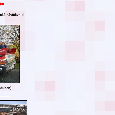
##
aké návštěvníci:
(duben)
_______