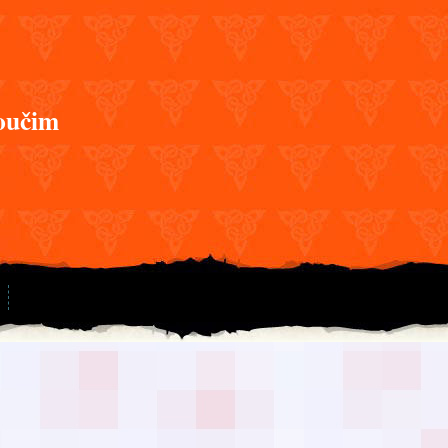
oučim