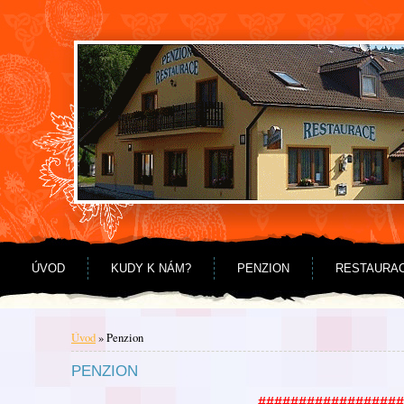
Jdi na obsah
Jdi na menu
ÚVOD
KUDY K NÁM?
PENZION
RESTAURA
Úvod
»
Penzion
PENZION
##################