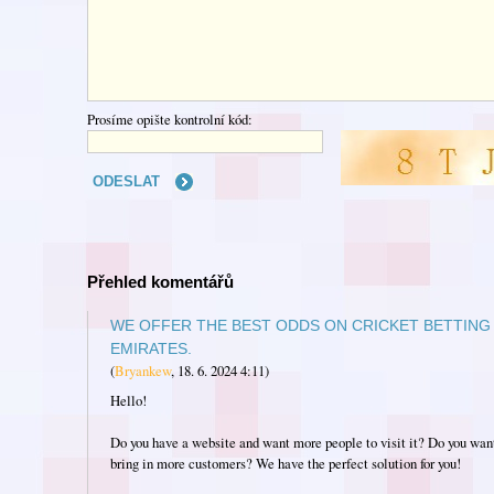
Prosíme opište kontrolní kód:
Přehled komentářů
WE OFFER THE BEST ODDS ON CRICKET BETTING 
EMIRATES.
(
Bryankew
,
18. 6. 2024
4:11
)
Hello!
Do you have a website and want more people to visit it? Do you want 
bring in more customers? We have the perfect solution for you!