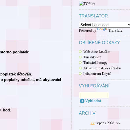
TRANSLATOR
Powered by
Translate
OBLÍBENÉ ODKAZY
Web obce Loučim
 storno poplatek:
Turistika.cz
Turistické mapy
Aktivní turistika v Česku
Infocentrum Kdyně
poplatek účtován.
no poplatky odečíst, má ubytovatel
VYHLEDÁVÁNÍ
. hod.
ARCHIV
<<
srpen / 2026
>>