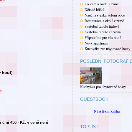
Loučim a okolí v zimě
Dětské hřiště
Naučná stezka kolem obce
Restaurace a okolí v zimě
Svatební tabule fialová
Svatební tabule červená
Připravíme pro vás raut!
Nový apartmán
Kuchyňka pro ubytované hosty
POSLEDNÍ FOTOGRAFI
ý kout)
Kuchyňka pro ubytované hosty
#
GUESTBOOK
Návštěvní kniha
činí 450,- Kč, v ceně není
TOPLIST