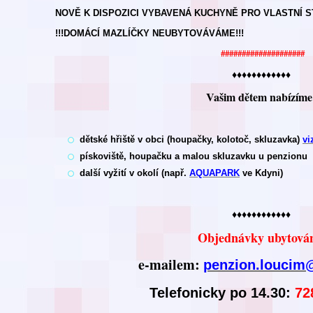
NOVĚ K DISPOZICI VYBAVENÁ KUCHYNĚ PRO VLASTNÍ S
!!!DOMÁCÍ MAZLÍČKY NEUBYTOVÁVÁME!!!
####################
♦♦♦♦♦♦♦♦♦♦♦♦
Vašim dětem nabízíme
dětské hřiště v obci (houpačky, kolotoč, skluzavka
)
vi
pískoviště, houpačku a malou skluzavku u penzionu
další vyžití v okolí (např.
AQUAPARK
ve Kdyni)
♦♦♦♦♦♦♦♦♦♦♦♦
Objednávky ubytován
e-mailem:
penzion.loucim
Telefonicky po 14.30:
72