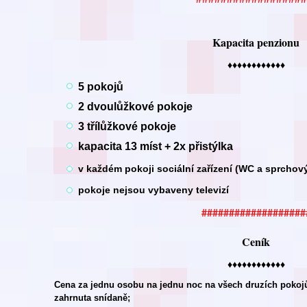
Kapacita penzionu
♦♦♦♦♦♦♦♦♦♦♦♦
5 pokojů
2 dvoulůžkové pokoje
3 třílůžkové pokoje
kapacita 13 míst + 2x přistýlka
v každém pokoji sociální zařízení (WC a sprchov
pokoje nejsou vybaveny televizí
###################
Ceník
♦♦♦♦♦♦♦♦♦♦♦♦
Cena za jednu osobu na jednu noc na všech druzích pokojů 
zahrnuta snídaně;