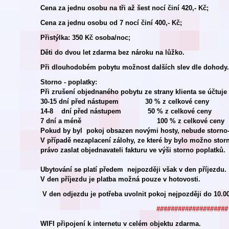
Cena za jednu osobu na tři až šest nocí činí 420,- Kč;
Cena za jednu osobu od 7 nocí činí 400,- Kč;
Přistýlka: 350 Kč osoba/noc;
Děti do dvou let zdarma bez nároku na lůžko.
Při dlouhodobém pobytu možnost dalších slev dle dohody.
Storno - poplatky:
Při zrušení objednaného pobytu ze strany klienta se účtuje
30-15 dní před nástupem 30 % z celkové ceny
14-8 dní před nástupem 50 % z celkové ceny
7 dní a méně 100 % z celkové ceny
Pokud by byl pokoj obsazen novými hosty, nebude storno-
V případě nezaplacení zálohy, ze které by bylo možno stor
právo zaslat objednavateli fakturu ve výši storno poplatků.
Ubytování se platí předem nejpozději však v den příjezdu.
V den příjezdu je platba možná pouze v hotovosti.
V den odjezdu je potřeba uvolnit pokoj nejpozději do 10.00
####################
WIFI připojení k internetu v celém objektu zdarma.