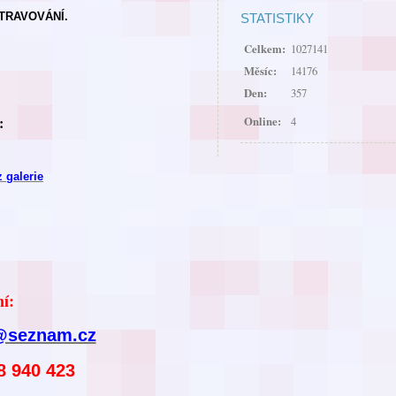
TRAVOVÁNÍ.
STATISTIKY
Celkem:
1027141
Měsíc:
14176
Den:
357
:
Online:
4
z galerie
í:
@seznam.cz
8 940 423