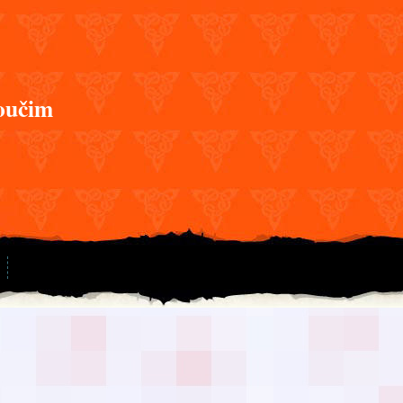
oučim