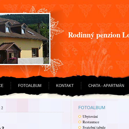
Rodinný penzion L
CE
FOTOALBUM
KONTAKT
CHATA - APARTMÁN
 2
FOTOALBUM
Ubytování
Restaurace
Svatební tabule
 2