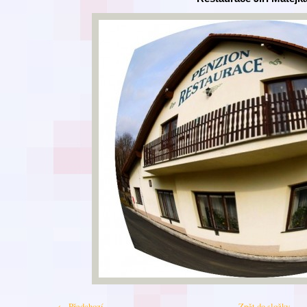
← Předchozí
Zpět do složky