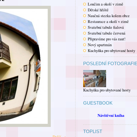
Loučim a okolí v zimě
Dětské hřiště
Naučná stezka kolem obce
Restaurace a okolí v zimě
Svatební tabule fialová
Svatební tabule červená
Připravíme pro vás raut!
Nový apartmán
Kuchyňka pro ubytované hosty
POSLEDNÍ FOTOGRAFI
Kuchyňka pro ubytované hosty
GUESTBOOK
Návštěvní kniha
TOPLIST
Další →