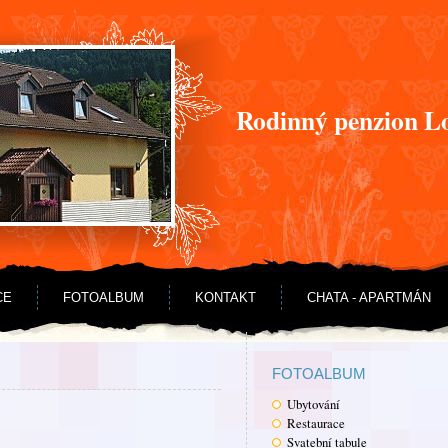
Rodinný penzion L
CE
FOTOALBUM
KONTAKT
CHATA - APARTMÁN
FOTOALBUM
Ubytování
Restaurace
Svatební tabule