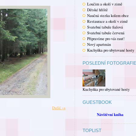
Loučim a okolí v zimě
Dětské hřiště
Naučná stezka kolem obce
Restaurace a okolí v zimě
Svatební tabule fialová
Svatební tabule červená
Připravíme pro vás raut!
Nový apartmán
Kuchyňka pro ubytované hosty
POSLEDNÍ FOTOGRAFI
Kuchyňka pro ubytované hosty
GUESTBOOK
Další →
Návštěvní kniha
TOPLIST