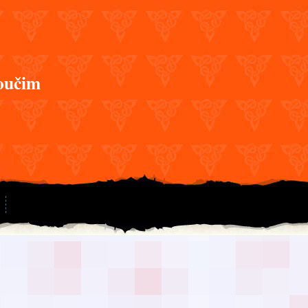
oučim