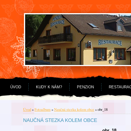
Jdi na obsah
Jdi na menu
ÚVOD
KUDY K NÁM?
PENZION
RESTAURA
Úvod
»
Fotoalbum
»
Naučná stezka kolem obce
»
obr_18
NAUČNÁ STEZKA KOLEM OBCE
obr_18