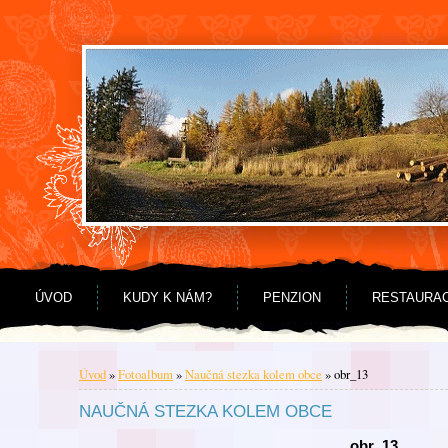
Jdi na obsah
Jdi na menu
ÚVOD
KUDY K NÁM?
PENZION
RESTAURA
Úvod
»
Fotoalbum
»
Naučná stezka kolem obce
»
obr_13
NAUČNÁ STEZKA KOLEM OBCE
obr_13