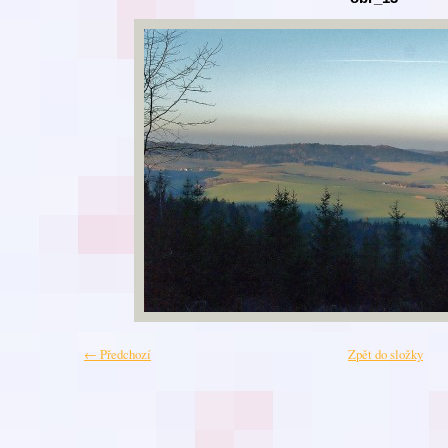
← Předchozí
Zpět do složky