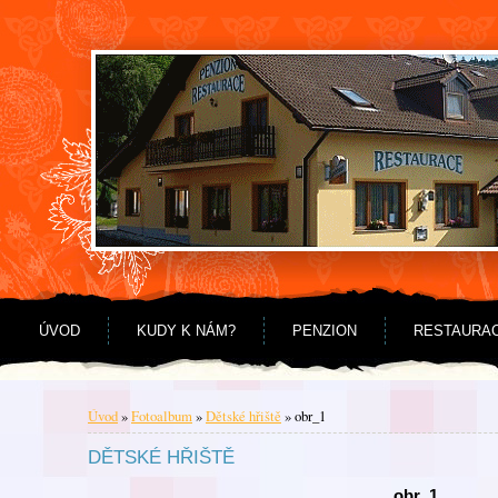
Jdi na obsah
Jdi na menu
ÚVOD
KUDY K NÁM?
PENZION
RESTAURA
Úvod
»
Fotoalbum
»
Dětské hřiště
»
obr_1
DĚTSKÉ HŘIŠTĚ
obr_1