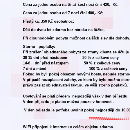
Cena za jednu osobu na tři až šest nocí činí 420,- Kč;
Cena za jednu osobu od 7 nocí činí 400,- Kč;
Přistýlka: 350 Kč osoba/noc;
Děti do dvou let zdarma bez nároku na lůžko.
Při dlouhodobém pobytu možnost dalších slev dle dohody.
Storno - poplatky:
Při zrušení objednaného pobytu ze strany klienta se účtuje
30-15 dní před nástupem 30 % z celkové ceny
14-8 dní před nástupem 50 % z celkové ceny
7 dní a méně 100 % z celkové ceny
Pokud by byl pokoj obsazen novými hosty, nebude storno-
V případě nezaplacení zálohy, ze které by bylo možno stor
právo zaslat objednavateli fakturu ve výši storno poplatků.
Ubytování se platí předem nejpozději však v den příjezdu.
V den příjezdu je platba možná pouze v hotovosti.
V den odjezdu je potřeba uvolnit pokoj nejpozději do 10.00
####################
WIFI připojení k internetu v celém objektu zdarma.