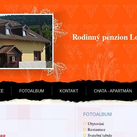
Rodinný penzion L
CE
FOTOALBUM
KONTAKT
CHATA - APARTMÁN
FOTOALBUM
Ubytování
Restaurace
Svatební tabule
##