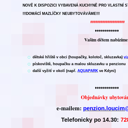
NOVĚ K DISPOZICI VYBAVENÁ KUCHYNĚ PRO VLASTNÍ S
!!!DOMÁCÍ MAZLÍČKY NEUBYTOVÁVÁME!!!
####################
♦♦♦♦♦♦♦♦♦♦♦♦
Vašim dětem nabízíme
dětské hřiště v obci (houpačky, kolotoč, skluzavka
)
vi
pískoviště, houpačku a malou skluzavku u penzionu
další vyžití v okolí (např.
AQUAPARK
ve Kdyni)
♦♦♦♦♦♦♦♦♦♦♦♦
Objednávky ubytován
e-mailem:
penzion.loucim
Telefonicky po 14.30:
72