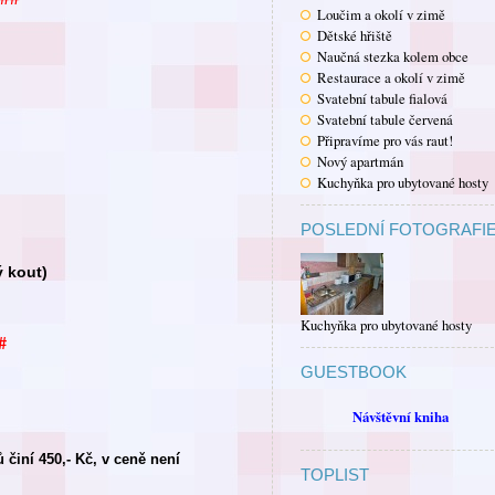
Loučim a okolí v zimě
Dětské hřiště
Naučná stezka kolem obce
Restaurace a okolí v zimě
Svatební tabule fialová
Svatební tabule červená
Připravíme pro vás raut!
Nový apartmán
Kuchyňka pro ubytované hosty
POSLEDNÍ FOTOGRAFI
ý kout)
Kuchyňka pro ubytované hosty
#
GUESTBOOK
Návštěvní kniha
činí 450,- Kč, v ceně není
TOPLIST