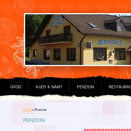
Jdi na obsah
Jdi na menu
ÚVOD
KUDY K NÁM?
PENZION
RESTAURA
Úvod
»
Penzion
PENZION
##################