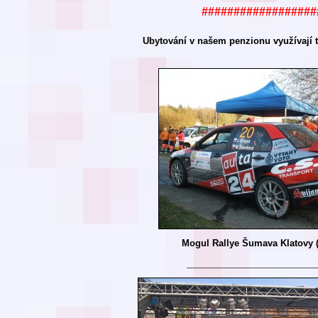
##################
Ubytování v našem
penzionu využívají t
Mogul Rallye Šumava Klatovy 
______________________________