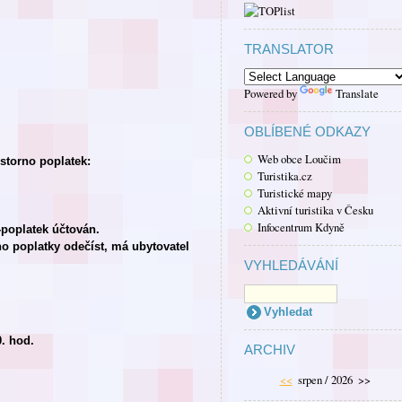
TRANSLATOR
Powered by
Translate
OBLÍBENÉ ODKAZY
Web obce Loučim
 storno poplatek:
Turistika.cz
Turistické mapy
Aktivní turistika v Česku
Infocentrum Kdyně
poplatek účtován.
no poplatky odečíst, má ubytovatel
VYHLEDÁVÁNÍ
. hod.
ARCHIV
<<
srpen / 2026
>>