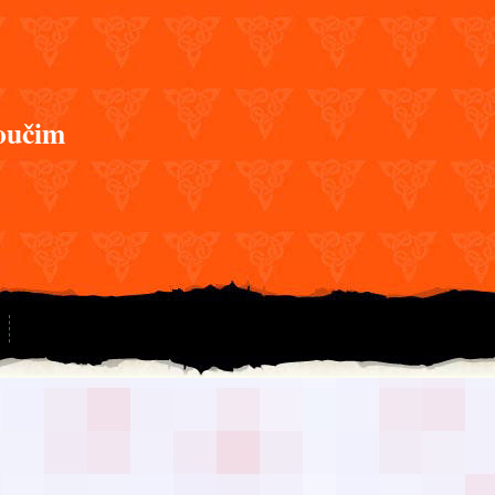
oučim