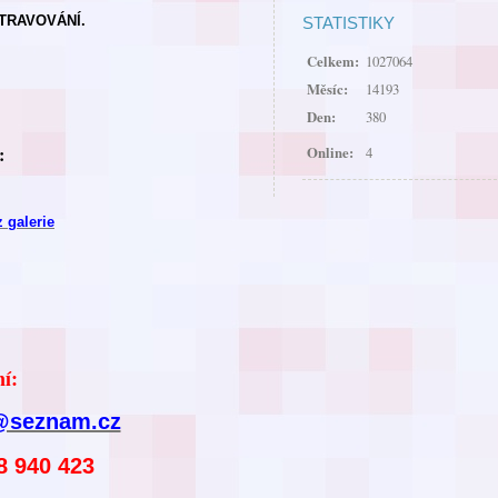
TRAVOVÁNÍ.
STATISTIKY
Celkem:
1027064
Měsíc:
14193
Den:
380
:
Online:
4
z galerie
í:
@seznam.cz
8 940 423