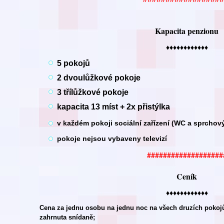
Kapacita penzionu
♦♦♦♦♦♦♦♦♦♦♦♦
5 pokojů
2 dvoulůžkové pokoje
3 třílůžkové pokoje
kapacita 13 míst + 2x přistýlka
v každém pokoji sociální zařízení (WC a sprchov
pokoje nejsou vybaveny televizí
###################
Ceník
♦♦♦♦♦♦♦♦♦♦♦♦
Cena za jednu osobu na jednu noc na všech druzích pokojů 
zahrnuta snídaně;