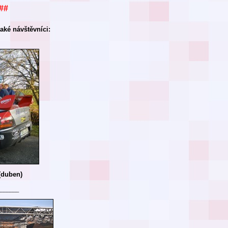
##
aké návštěvníci:
(duben)
_______