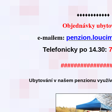
♦♦♦♦♦♦♦♦♦♦♦♦
Objednávky ubyto
e-mailem:
penzion.louc
Telefonicky po 14.30:
###############
Ubytování v našem
penzionu využíva