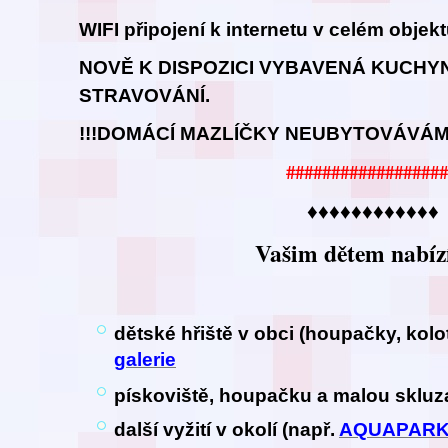
WIFI připojení k internetu v celém objek
NOVĚ K DISPOZICI VYBAVENÁ KUCHY
STRAVOVÁNÍ.
!!!DOMÁCÍ MAZLÍČKY NEUBYTOVÁVÁME
##################
♦♦♦♦♦♦♦♦♦♦♦♦
Vašim dětem nabíz
dětské hřiště v obci (houpačky, kol
galerie
pískoviště, houpačku a malou sklu
další vyžití v okolí (např.
AQUAPAR