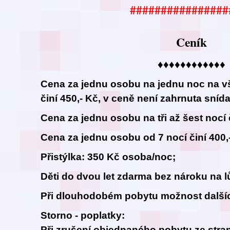
################
Ceník
♦♦♦♦♦♦♦♦♦♦♦♦
Cena za jednu osobu na jednu noc na v
činí 450,- Kč, v ceně není zahrnuta sníd
Cena za jednu osobu na tři až šest nocí č
Cena za jednu osobu od 7 nocí činí 400,
Přistýlka: 350 Kč osoba/noc;
Děti do dvou let zdarma bez nároku na l
Při dlouhodobém pobytu možnost dalšíc
Storno - poplatky:
Při zrušení objednaného pobytu ze stran