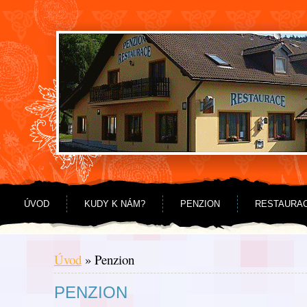
Jdi na obsah
Jdi na menu
ÚVOD
KUDY K NÁM?
PENZION
RESTAURA
Úvod
»
Penzion
PENZION