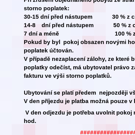
storno poplatek:
30-15 dní před nástupem 30 % z ce
14-8 dní před nástupem 50 % z ce
7 dní a méně 100 % z cel
Pokud by byl pokoj obsazen novými hos
poplatek účtován.
V případě nezaplacení zálohy, ze které 
poplatky odečíst, má ubytovatel právo z
fakturu ve výši storno poplatků.
Ubytování se platí předem nejpozději vš
V den příjezdu je platba možná pouze v 
V den odjezdu je potřeba uvolnit pokoj 
hod.
################