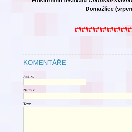
Folklorního festivalu
Chodské
slavno
Domažlice (srpen
################
KOMENTÁŘE
Jméno:
Nadpis:
Text: