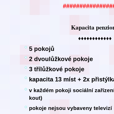
###############
Kapacita penzio
♦♦♦♦♦♦♦♦♦♦♦♦
5 pokojů
2 dvoulůžkové pokoje
3 třílůžkové pokoje
kapacita 13 míst + 2x přistýlk
v každém pokoji sociální zaříze
kout)
pokoje nejsou vybaveny televizí