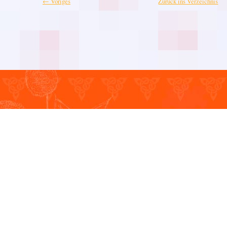
← Voriges
Zurück ins Verzeichnis