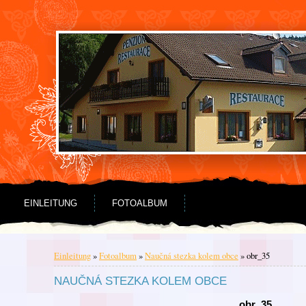
Zum Inhalt springen
Zum Menü springen
EINLEITUNG
FOTOALBUM
Einleitung
»
Fotoalbum
»
Naučná stezka kolem obce
»
obr_35
NAUČNÁ STEZKA KOLEM OBCE
obr_35