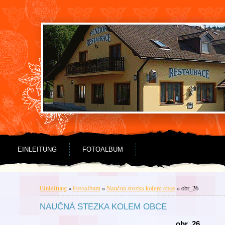
Zum Inhalt springen
Zum Menü springen
EINLEITUNG
FOTOALBUM
Einleitung
»
Fotoalbum
»
Naučná stezka kolem obce
»
obr_26
NAUČNÁ STEZKA KOLEM OBCE
obr_26