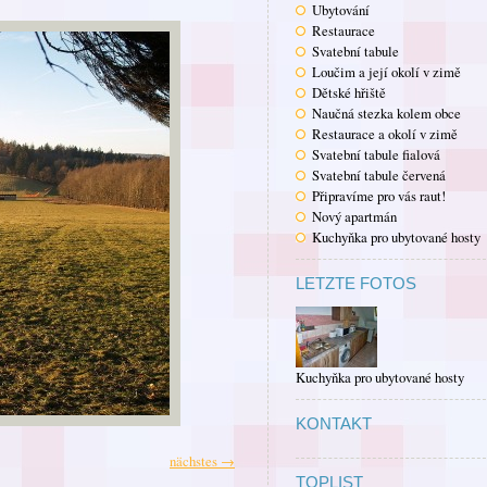
Ubytování
Restaurace
Svatební tabule
Loučim a její okolí v zimě
Dětské hřiště
Naučná stezka kolem obce
Restaurace a okolí v zimě
Svatební tabule fialová
Svatební tabule červená
Připravíme pro vás raut!
Nový apartmán
Kuchyňka pro ubytované hosty
LETZTE FOTOS
Kuchyňka pro ubytované hosty
KONTAKT
nächstes →
TOPLIST